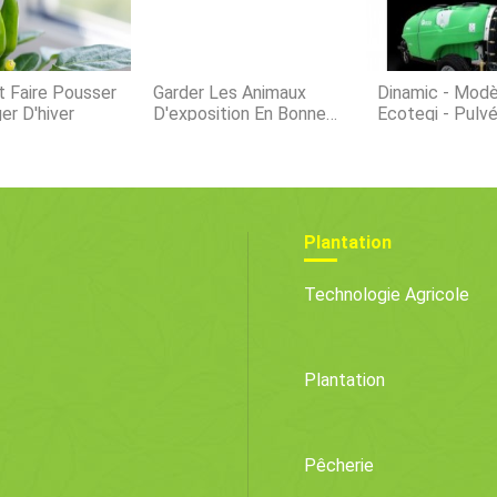
lun des 
 Faire Pousser
Garder Les Animaux
Dinamic - Modè
er D'hiver
D'exposition En Bonne
Ecoteqi - Pulvé
Santé
Plantation
Technologie Agricole
Plantation
Pêcherie