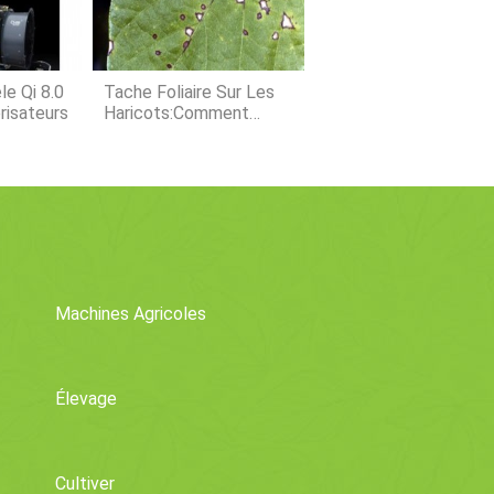
légumes les plus mal interprété
le Qi 8.0
Tache Foliaire Sur Les
risateurs
Haricots:Comment
Contrôler La Tache
Cercosporienne Dans
Les Haricots
Machines Agricoles
Élevage
Cultiver