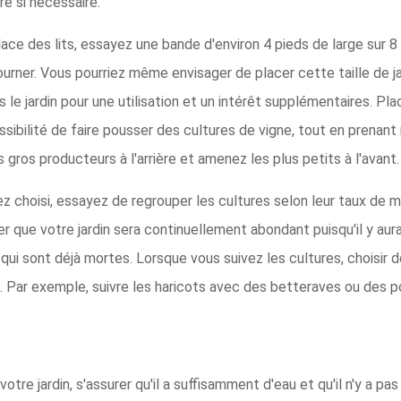
e si nécessaire.
ace des lits, essayez une bande d'environ 4 pieds de large sur 8
rner. Vous pourriez même envisager de placer cette taille de ja
 le jardin pour une utilisation et un intérêt supplémentaires. Plac
possibilité de faire pousser des cultures de vigne, tout en prena
gros producteurs à l'arrière et amenez les plus petits à l'avant.
z choisi, essayez de regrouper les cultures selon leur taux de m
que votre jardin sera continuellement abondant puisqu'il y aura
qui sont déjà mortes. Lorsque vous suivez les cultures, choisir 
s. Par exemple, suivre les haricots avec des betteraves ou des p
tre jardin, s'assurer qu'il a suffisamment d'eau et qu'il n'y a p