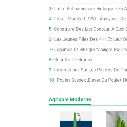
Lutte Antiparasitaire Biologique En 
Felix - Modèle F-900 - Analyseur De Gaz Portati
Construire Des Lits Contour :à Quoi
Les Jeunes Filles Des 4-H Et Leur Bé
Légumes Et Vinaigre :vinaigre Pour Ma
Récolte De Brocoli
Informations Sur Les Plantes De Poivrons Serrano - Comment F
Poulet Sussex :Élever Du Poulet H
Agricole Moderne