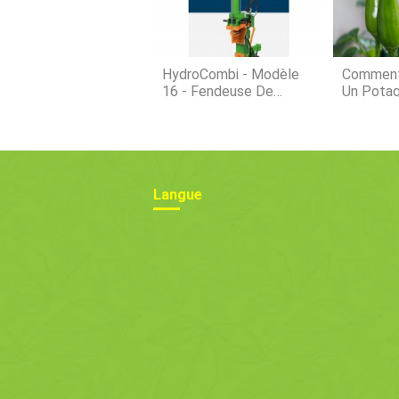
HydroCombi - Modèle
Comment
16 - Fendeuse De
Un Potag
Bûches Verticale
Langue