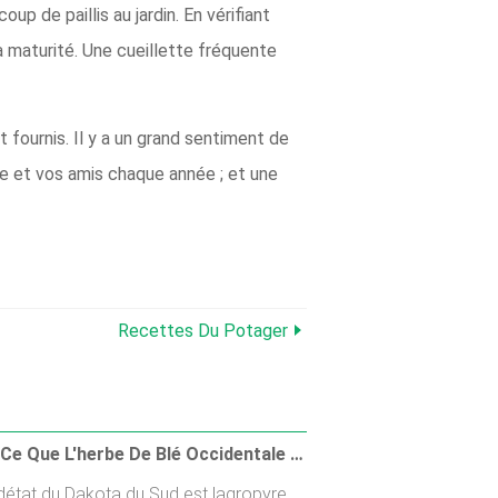
p de paillis au jardin. En vérifiant
à maturité. Une cueillette fréquente
t fournis. Il y a un grand sentiment de
le et vos amis chaque année ; et une
Recettes Du Potager
Qu'est-Ce Que L'herbe De Blé Occidentale - Comment Faire Pousser De L'herbe De Blé Occidentale
détat du Dakota du Sud est lagropyre.