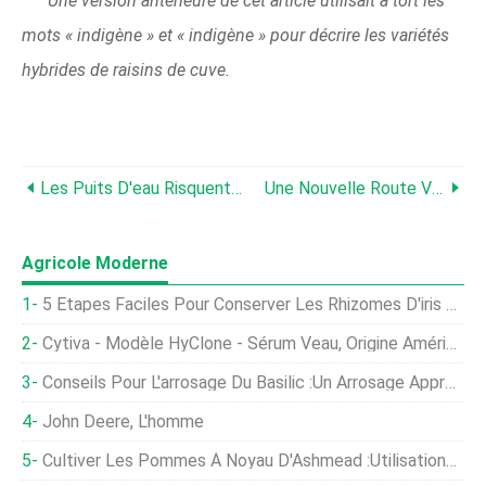
Une version antérieure de cet article utilisait à tort les
mots « indigène » et « indigène » pour décrire les variétés
hybrides de raisins de cuve.
Les Puits D'eau Risquent De S'assécher Aux États-Unis Et Dans Le Monde
Une Nouvelle Route Vers Un Riz Plus Dur :ajustez Son Microbiome
Agricole Moderne
5 Étapes Faciles Pour Conserver Les Rhizomes D'iris En Hiver
Cytiva - Modèle HyClone - Sérum Veau, Origine Américaine
Conseils Pour L'arrosage Du Basilic :un Arrosage Approprié Pour Les Plantes De Basilic
John Deere, L'homme
Cultiver Les Pommes À Noyau D'Ashmead :utilisations Des Pommes À Noyau D'Ashmead