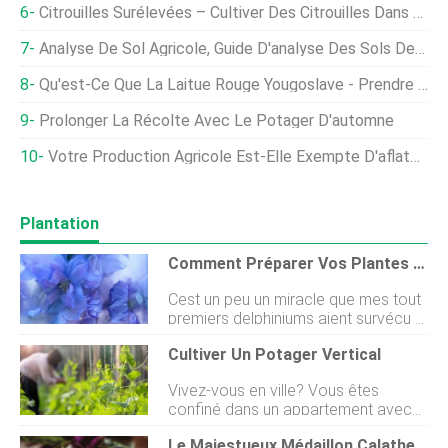
Citrouilles Surélevées – Cultiver Des Citrouilles Dans Un Lit Surélevé
Analyse De Sol Agricole, Guide D'analyse Des Sols De Jardin
Qu'est-Ce Que La Laitue Rouge Yougoslave - Prendre Soin Des Plants De Laitue Rouge Yougoslave
Prolonger La Récolte Avec Le Potager D'automne
Votre Production Agricole Est-Elle Exempte D'aflatoxines ?
Plantation
Comment Préparer Vos Plantes Delphinium Pour L'hiver
Cest un peu un miracle que mes tout
premiers delphiniums aient survécu à
leur premier hiver en Alaska. Je les
Cultiver Un Potager Vertical
avais achetés chez Home Depot, les
a plantés, puis je me suis assis et jai
Vivez-vous en ville? Vous êtes
regardé avec joie les pointes fleurir
confiné dans un appartement avec
dans de magnifiques nuances de
peu despace pour le jardinage ?
violet et de bleu contre ma maison
Le Majestueux Médaillon Calathea :un Guide De Culture Et D'entretien Essentiel
Vous souhaitez faire pousser un