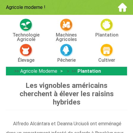
Agricole moderne
!
Technologie
Machines
Plantation
Agricole
Agricoles
Élevage
Pêcherie
Cultiver
>>
Agricole Moderne
> >>
Plantation
Les vignobles américains
cherchent à élever les raisins
hybrides
Alfredo Alcántara et Deanna Urciuoli ont emménagé