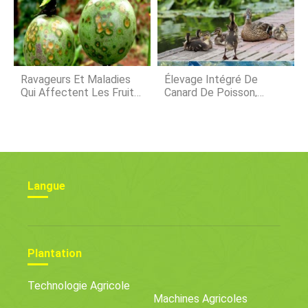
Ravageurs Et Maladies
Élevage Intégré De
Qui Affectent Les Fruits
Canard De Poisson,
De La Passion
Chute De Canard Comme
Fumier
Langue
Plantation
Technologie Agricole
Machines Agricoles