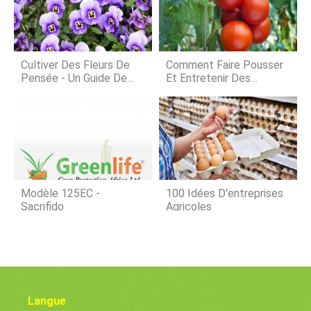
votre lecture pour en savoir plus sur
la récolte et la cueillette des pois aux
yeux noirs. Quand choisir les pois aux
yeux noirs Originaire dAsie
subtropicale, les pois aux yeux noirs
Cultiver Des Fleurs De
Comment Faire Pousser
so
Pensée - Un Guide De
Et Entretenir Des
Plantation Complet
Tomates Dans Votre
Jardin
Modèle 125EC -
100 Idées D'entreprises
Sacrifido
Agricoles
Langue