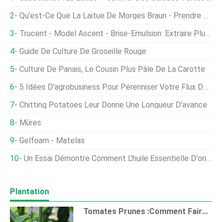
Qu'est-Ce Que La Laitue De Morges Braun - Prendre Soin Des Plants De Laitue De Morges Braun
Trucent - Model Ascent - Brise-Émulsion :extraire Plus D'huile De Maïs
Guide De Culture De Groseille Rouge
Culture De Panais, Le Cousin Plus Pâle De La Carotte
5 Idées D'agrobusiness Pour Pérenniser Votre Flux De Revenus
Chitting Potatoes Leur Donne Une Longueur D'avance
Mûres
Gelfoam - Matelas
Un Essai Démontre Comment L'huile Essentielle D'origan Est Bénéfique Pour L'élevage De Poulettes
Plantation
Tomates Prunes :Comment Faire Pousser Des Tomates Prunes Dans Les Jardins Et Les Conteneurs