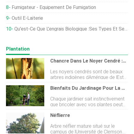
Fumigateur - Équipement De Fumigation
Outil E-Laiterie
Qu'est-Ce Que L'engrais Biologique :ses Types Et Ses Utilisations
Plantation
Chancre Dans Le Noyer Cendré :Apprenez À Traiter Le Chancre Du Noyer Cendré
Les noyers cendrés sont de beaux
arbres indigènes dAmérique de lEst
qui produisent de riches, noix
Bienfaits Du Jardinage Pour La Santé Mentale :la Touche De Guérison De La Nature
aromatisées au beurre appréciées
des humains et des animaux. Ces
Chaque jardinier sait instinctivement
arbres sont des trésors qui ajoutent
que bricoler avec vos plantes peut
grâce et beauté au paysage, mais la
avoir un effet profondément édifiant !
maladie du chancre du noyer cendré
Néflierre
Les bienfaits du jardinage sur la
ruine lapparence de larbre et elle est
santé mentale ont tendance à être
presque toujours mortelle.
Arbre néflier mature situé sur le
sous-estimés, mais sont bien
Renseignez-vous sur la prévention et
campus de lUniversité de Clemson.
présents. Nos jardins nous confèrent