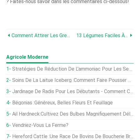
? Faites-nous savoir dans les commentaires ci-dessous!
Comment Attirer Les Grenouilles Et Les Crapauds Dans Votre Jardin
13 Légumes Faciles À Semer Directement
Agricole Moderne
Stratégies De Réduction De L'ammoniac Pour Les Secteurs Porcin Et Avicole
Soins De La Laitue Iceberg :comment Faire Pousser Des Têtes De Laitue Iceberg
Jardinage De Radis Pour Les Débutants - Comment Commencer, FAQ
Bégonias :généreux, Belles Fleurs Et Feuillage
Ail Hardneck:Cultivez Des Bulbes Magnifiquement Délicieux
Vendriez-Vous La Ferme?
Hereford Cattle :une Race De Bovins De Boucherie Britannique