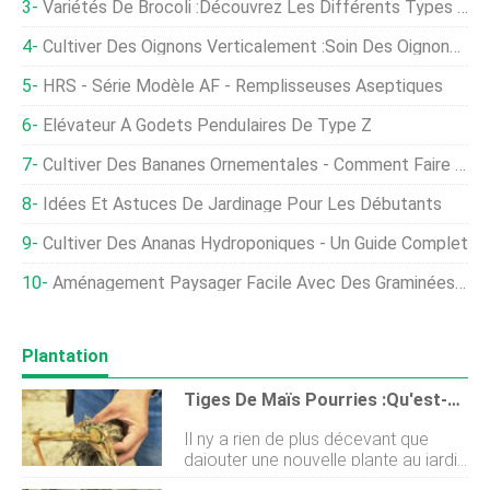
Variétés De Brocoli :découvrez Les Différents Types De Brocoli
Cultiver Des Oignons Verticalement :soin Des Oignons Dans Une Bouteille
HRS - Série Modèle AF - Remplisseuses Aseptiques
Élévateur À Godets Pendulaires De Type Z
Cultiver Des Bananes Ornementales - Comment Faire Pousser Un Bananier Rouge
Idées Et Astuces De Jardinage Pour Les Débutants
Cultiver Des Ananas Hydroponiques - Un Guide Complet
Aménagement Paysager Facile Avec Des Graminées Ornementales :conseils Simples Pour Réussir Sans Souci
Plantation
Tiges De Maïs Pourries :qu'est-Ce Qui Fait Pourrir Les Tiges De Maïs Sucré
Il ny a rien de plus décevant que
dajouter une nouvelle plante au jardin
pour la voir échouer à cause de