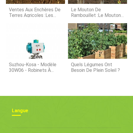
bon. Pendant la saison de
croissance, Jadore entrer dans mon
Ventes Aux Enchères De
Le Mouton De
jardin et récolter des
Terres Agricoles :les
Rambouillet :le Mouton
Terres Du Sud-Ouest Du
Le Plus Prolifique Du
Minnesota Coûtent En
Monde
Moyenne 6 $, 900 Par
Acre
Suzhou-Kosa - Modèle
Quels Légumes Ont
30W06 - Robinets À
Besoin De Plein Soleil ?
Tournant Sphérique
Sanitaires Pour
L'agriculture
Langue