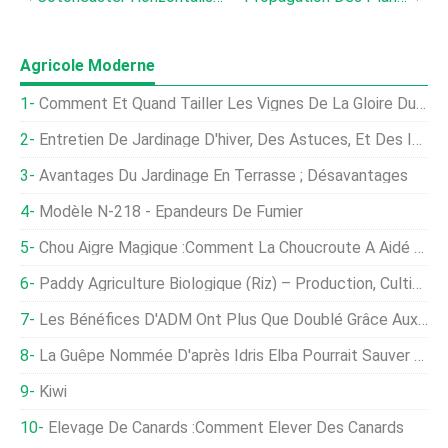
Agricole Moderne
Comment Et Quand Tailler Les Vignes De La Gloire Du Matin
Entretien De Jardinage D'hiver, Des Astuces, Et Des Idées
Avantages Du Jardinage En Terrasse ; Désavantages
Modèle N-218 - Épandeurs De Fumier
Chou Aigre Magique :comment La Choucroute A Aidé À Sauver L'ère De La Voile
Paddy Agriculture Biologique (Riz) – Production, Cultivation
Les Bénéfices D'ADM Ont Plus Que Doublé Grâce Aux Fortes Marges De Trituration Et À La Demande D'huile Végétale
La Guêpe Nommée D'après Idris Elba Pourrait Sauver Le Brocoli D'un Insecte Envahissant
Kiwi
Élevage De Canards :comment Élever Des Canards