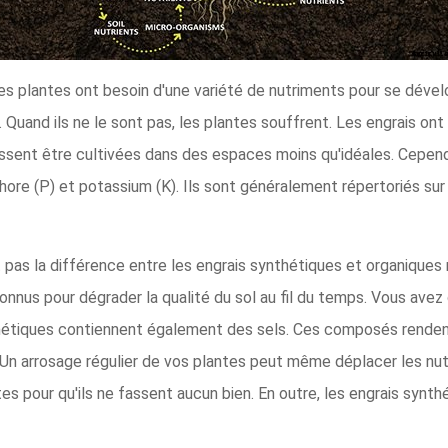
es plantes ont besoin d'une variété de nutriments pour se dév
Quand ils ne le sont pas, les plantes souffrent. Les engrais on
issent être cultivées dans des espaces moins qu'idéales. Cepend
phore (P) et potassium (K). Ils sont généralement répertoriés su
 pas la différence entre les engrais synthétiques et organiques 
onnus pour dégrader la qualité du sol au fil du temps. Vous av
nthétiques contiennent également des sels. Ces composés rendent
s. Un arrosage régulier de vos plantes peut même déplacer les 
es pour qu'ils ne fassent aucun bien. En outre, les engrais synth