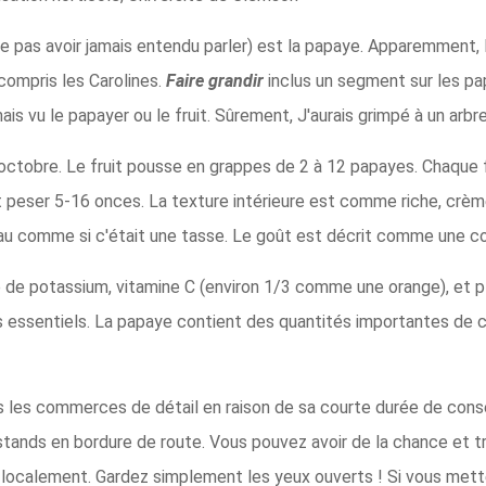
nse pas avoir jamais entendu parler) est la papaye. Apparemment, 
 compris les Carolines.
Faire grandir
inclus un segment sur les pa
amais vu le papayer ou le fruit. Sûrement, J'aurais grimpé à un arbre 
octobre. Le fruit pousse en grappes de 2 à 12 papayes. Chaque f
ut peser 5-16 onces. La texture intérieure est comme riche, crè
a peau comme si c'était une tasse. Le goût est décrit comme une 
de potassium, vitamine C (environ 1/3 comme une orange), et pl
essentiels. La papaye contient des quantités importantes de cal
s les commerces de détail en raison de sa courte durée de conser
tands en bordure de route. Vous pouvez avoir de la chance et 
x localement. Gardez simplement les yeux ouverts ! Si vous mett