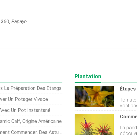
 1360,
Papaye
.
Plantation
ns La Préparation Des Étangs
iver Un Potager Vivace
Tomates,
vont pas
Avec Un Pot Instantané
de toma
vent, et
mic Calf, Origine Américaine
manque d
La pand
dinsecte
 Commencer, Des Astuces, Idées
découvr
de polli