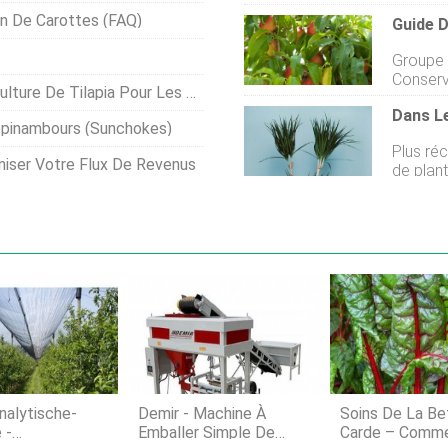
plantes 
devrez p
on De Carottes (FAQ)
Guide D
alléger 
main pou
pas un f
plants 
Groupe de 
de forte
comment 
Conserve
chez vous
 De Tilapia Pour Les Débutants
planter dans
avez dé
clôture
végétale
opinambours (sunchokes)
sous ver
essayer
Plus ré
nectarin
dun peu 
niser Votre Flux De Revenus
de plan
les mala
sensible
qualité. Tolérant au gel Oui, mais il est important
jouent 
de choi
beaucou
pousser 
jardinie
risque 
dingue 
les arb
de chuc
scène cu
alytische-
Demir - Machine À
Soins De La Be
 -
Emballer Simple De
Carde – Comme