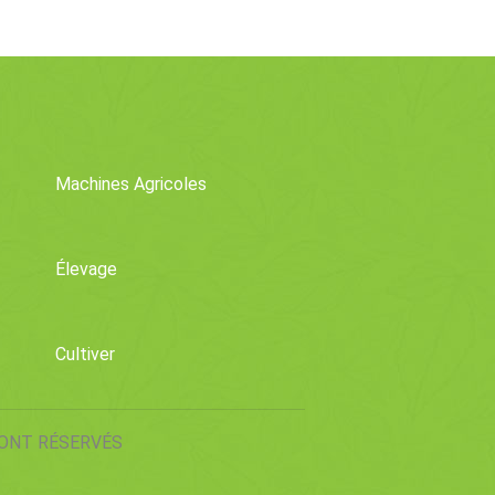
 Bette À
Commerciale
re Jardin
Machines Agricoles
Élevage
Cultiver
SONT RÉSERVÉS