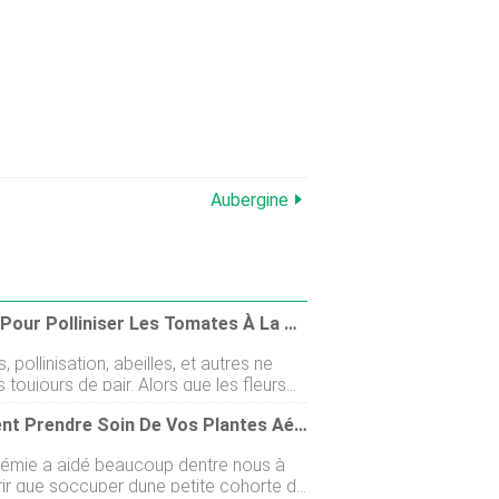
Aubergine
Étapes Pour Polliniser Les Tomates À La Main
 pollinisation, abeilles, et autres ne
 toujours de pair. Alors que les fleurs
te sont généralement pollinisées par le
Comment Prendre Soin De Vos Plantes Aériennes
 occasionnellement par les abeilles, le
e circulation dair ou le faible nombre
émie a aidé beaucoup dentre nous à
s peuvent inhiber le processus naturel
ir que soccuper dune petite cohorte de
nisation. Dans ces situations, vous