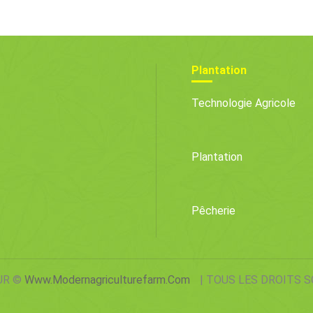
omètre
Base
Pousser De La
Carde Dans Vot
Plantation
Technologie Agricole
Plantation
Pêcherie
UR ©
Www.modernagriculturefarm.com
| TOUS LES DROITS 