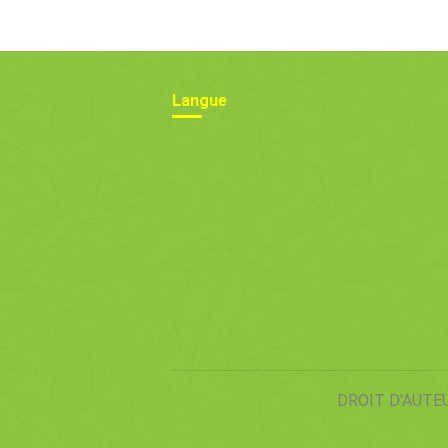
Fonctions
Réfract
Langue
DROIT D'AUTE