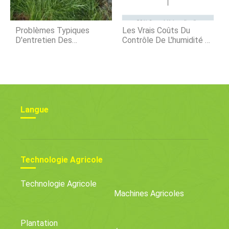
Problèmes Typiques
Les Vrais Coûts Du
D'entretien Des
Contrôle De L'humidité En
Pelouses
Serre
Langue
Technologie Agricole
Technologie Agricole
Machines Agricoles
Plantation