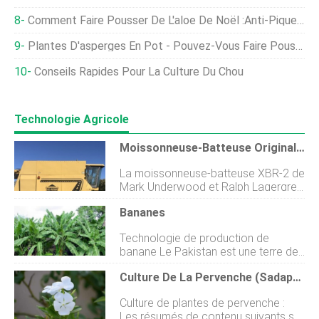
Comment Faire Pousser De L'aloe De Noël :anti-Pique Et Fait Chanter !
Plantes D'asperges En Pot - Pouvez-Vous Faire Pousser Des Asperges Dans Des Conteneurs
Conseils Rapides Pour La Culture Du Chou
Technologie Agricole
Moissonneuse-Batteuse Originale À Deux Rotors À Vendre Aux Enchères
La moissonneuse-batteuse XBR-2 de
Mark Underwood et Ralph Lagergren
– la première moissonneuse-
Bananes
batteuse Bi-Rotor – sera vendue aux
enchères sur la ferme Underwood
Technologie de production de
dans le centre-nord du Kansas le 29
banane Le Pakistan est une terre de
octobre. La vente aux enchères aura
promesse et de formidables
lieu pour régler la succession
Culture De La Pervenche (Sadaphuli)
possibilités de développement en
dUnderwood. La ronce de chêne,
raison de sa situation géographique
Kansas, agriculteur et inventeur est
Culture de plantes de pervenche :
unique, talents dinquisition rapide de
décédé lannée dernière après un
Les résumés de contenu suivants sur