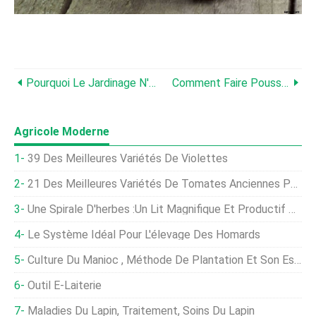
Pourquoi Le Jardinage N'est Pas Une Science Exacte - Et Pourquoi C'est Important
Comment Faire Pousser Des Aubergines :de La Graine À La Récolte
Agricole Moderne
39 Des Meilleures Variétés De Violettes
21 Des Meilleures Variétés De Tomates Anciennes Pour Le Jardin
Une Spirale D'herbes :Un Lit Magnifique Et Productif Pour Faire Pousser Des Herbes De Jardin
Le Système Idéal Pour L'élevage Des Homards
Culture Du Manioc , Méthode De Plantation Et Son Espacement
Outil E-Laiterie
Maladies Du Lapin, Traitement, Soins Du Lapin