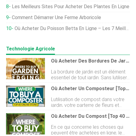
Les Meilleurs Sites Pour Acheter Des Plantes En Ligne
Comment Démarrer Une Ferme Arboricole
Où Acheter Du Poisson Betta En Ligne – Les 7 Meilleurs
Technologie Agricole
Où Acheter Des Bordures De Jardin [Top 30 Des Magasins En Ligne]
La bordure de jardin est un élément
essentiel de tout jardin. Sans lutiliser,
votre jardin pourrait rapidement se
Où Acheter Un Composteur [Top 40 Des Magasins En Ligne]
déchaîner et perdre toute sa forme.
Les bordures de jardin donneront à
Lutilisation de compost dans votre
votre jardin une apparence soignée,
jardin, votre parterre de fleurs et
une valeur ajoutée à la propriété et
dautres zones de votre paysage est
des lignes épurées pour lesthétique
Où Acheter Du Compost [Top 40 Des Magasins En Ligne]
un excellent moyen de donner à vos
et la facilité de tonte et de bordure.
plantes la nutriments dont ils ont
Lachat en ligne de bordures de jardin
En ce qui concerne les choses qui
besoin sans utiliser dengrais
rend le processus beaucoup plus
peuvent être achetées en ligne, le
chimiques agressifs. Cest une façon
rapide et plus simple. Avoir autant de