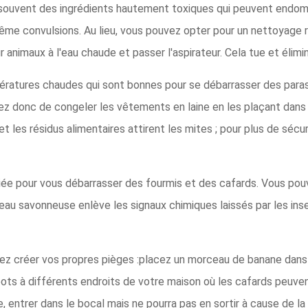
 souvent des ingrédients hautement toxiques qui peuvent end
me convulsions. Au lieu, vous pouvez opter pour un nettoyage ré
our animaux à l'eau chaude et passer l'aspirateur. Cela tue et élim
ratures chaudes qui sont bonnes pour se débarrasser des parasi
ez donc de congeler les vêtements en laine en les plaçant dans 
t les résidus alimentaires attirent les mites ; pour plus de sécu
liée pour vous débarrasser des fourmis et des cafards. Vous pouv
s. L'eau savonneuse enlève les signaux chimiques laissés par les i
vez créer vos propres pièges :placez un morceau de banane dans u
 pots à différents endroits de votre maison où les cafards peuve
, entrer dans le bocal mais ne pourra pas en sortir à cause de la 