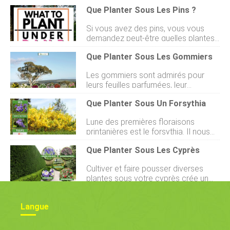
Que Planter Sous Les Pins ?
Si vous avez des pins, vous vous
demandez peut-être quelles plantes
pousseront sous eux. Les pins,
Que Planter Sous Les Gommiers
également connus sous le nom de
conifères en raison de la couleur
Les gommiers sont admirés pour
immuable de leurs aiguilles, sont un
leurs feuilles parfumées, leur
ajout populaire et magnifique à
résistance à la sécheresse et lombre
nimporte quelle cour. Leur beauté
Que Planter Sous Un Forsythia
quils procurent. Faire pousser des
peut être considérablement
plantes sous les gommiers peut être
améliorée si vous connaissez les
Lune des premières floraisons
difficile, et vous vous demandez
bonnes plantes à associer avec
printanières est le forsythia. Il nous
peut-être quelles plantes peuvent
elles, cest pourquoi nous avons
enchante avec une ruée de fleurs
prospérer en dessous. Nous avons
rassemblé toutes les informations
Que Planter Sous Les Cyprès
jaunes ensoleillées. Si votre
fait des recherches approfondies sur
nécessaires pour faire un bon choix
préoccupation est de trouver des
ce sujet et trouvé les meilleures
ici même dans cet article. Étant
Cultiver et faire pousser diverses
plantes qui poussent bien sous le
réponses pour vous. Pour la zone
donné
plantes sous votre cyprès crée un
forsythia, vous êtes au bon endroit.
sous un gommier, sélectionnez des
mini écosystème interactif qui profite
Nous avons étudié ce sujet et trouvé
plantes qui peuvent correspondre à
à tous les composants. Si vous vous
les meilleures réponses à partager.
lélégance haute de larbre, tolérer
Langue
demandez quelles plantes poussent
Lapproche la plus artistique de
lombre et avoir des r
bien avec les cyprès, nous avons
lespace de votre jardin sous le
trouvé dexcellents exemples pour
forsythia consiste à laménager avec