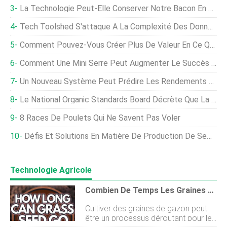
La Technologie Peut-Elle Conserver Notre Bacon En Tant Que Tartinade AFS ?
Tech Toolshed S'attaque À La Complexité Des Données
Comment Pouvez-Vous Créer Plus De Valeur En Ce Qui Concerne Vos Données ?
Comment Une Mini Serre Peut Augmenter Le Succès De Vos Semences Et Semis
Un Nouveau Système Peut Prédire Les Rendements Des Cultures Mieux Que L'USDA
Le National Organic Standards Board Décrète Que La Culture Hydroponique Peut Être Biologique
8 Races De Poulets Qui Ne Savent Pas Voler
Défis Et Solutions En Matière De Production De Semences :comment La Technologie Aide
Technologie Agricole
Combien De Temps Les Graines De Gazon Peuvent-Elles Tenir Sans Eau ?
Cultiver des graines de gazon peut
être un processus déroutant pour les