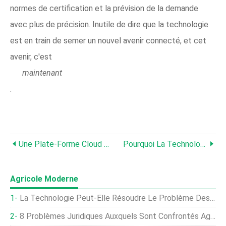
normes de certification et la prévision de la demande
avec plus de précision. Inutile de dire que la technologie
est en train de semer un nouvel avenir connecté, et cet
avenir, c'est
maintenant
.
Une Plate-Forme Cloud Pour L'agriculture Intelligente À La Fois Mondiale Et Locale
Pourquoi La Technologie Est Votre Plus Grand Allié Dans La Phase De Pré-Semis
Agricole Moderne
La Technologie Peut-Elle Résoudre Le Problème Des Abeilles ?
8 Problèmes Juridiques Auxquels Sont Confrontés Ag Tech