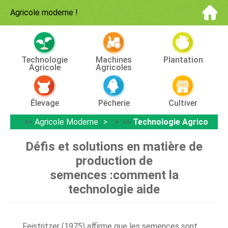
Agricole moderne
!
Technologie
Machines
Plantation
Agricole
Agricoles
Élevage
Pêcherie
Cultiver
>>
Agricole Moderne
> >>
Technologie Agricole
Défis et solutions en matière de
production de
semences :comment la
technologie aide
Feistritzer (1975) affirme que les semences sont