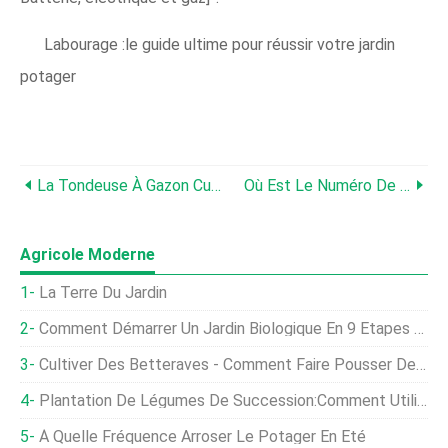
Labourage :le guide ultime pour réussir votre jardin
potager
La Tondeuse À Gazon Cub Cadet Ne Charge Pas – Pourquoi Et Que Faire ?
Où Est Le Numéro De Modèle Sur Un Recycleur Toro 22 ?
Agricole Moderne
La Terre Du Jardin
Comment Démarrer Un Jardin Biologique En 9 Étapes Simples ?
Cultiver Des Betteraves - Comment Faire Pousser Des Betteraves Dans Le Jardin
Plantation De Légumes De Succession:Comment Utiliser La Plantation De Succession Dans Le Jardin
À Quelle Fréquence Arroser Le Potager En Été