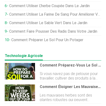
Comment Utiliser L'herbe Coupée Dans Le Jardin
Comment Utiliser La Farine De Sang Pour Améliorer Votre Sol
Comment Utiliser Le Sable Vert Dans Le Jardin
Comment Faire Pousser Des Radis Dans Votre Jardin
Comment Préparer Le Sol Pour Un Potager
Technologie Agricole
Comment Préparez-Vous Le Sol Pour Un Jardin Sur Le Toit ?
Si vous navez pas de pelouse pour
travailler, cultiver des produits à la
maison peut être un peu difficile.
Comment Éloigner Les Mauvaises Herbes De Votre Jardin
Vous avez cependant des options.
Tant que votre travail est approuvé
Les mauvaises herbes sont des
par votre propriétaire ou une autre
plantes robustes qui peuvent
autorité compétente, vous pouvez
pousser dans les endroits les plus
démarrer un jardin sur le toit. Mais