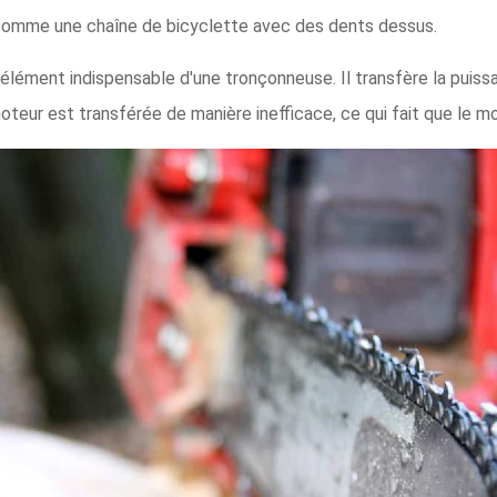
t comme une chaîne de bicyclette avec des dents dessus.
lément indispensable d'une tronçonneuse. Il transfère la puissan
eur est transférée de manière inefficace, ce qui fait que le mote