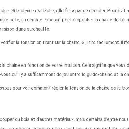
ue. Si la chaîne est lâche, elle finira par se dénuder. Pour éviter
autre côté, un serrage excessif peut empêcher la chaîne de tourne
 raison d'une surchauffe.
fier la tension en tirant sur la chaîne. S'il tire facilement, il n'e
a chaîne en fonction de votre intuition. Cela signifie que vous 
ous qu'il y a suffisamment de jeu entre le guide-chaîne et la ch
ssous pour voir comment régler la tension de la chaîne de la tr
uper du bois et d'autres matériaux, mais certains d'entre nous
tiez un arbre ou débroussailliez, il est toujours amusant d'avoir