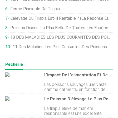
Ferme Piscicole De Tilapia
L'élevage Du Tilapia Est-Il Rentable ? (La Réponse Est Un Peu Complexe)
Poisson Discus :la Plus Belle De Toutes Les Espèces D'eau Douce
18 DES MALADIES LES PLUS COURANTES DES POISSONS (et Comment Les Guérir !)
11 Des Maladies Les Plus Courantes Des Poissons D'eau Salée (ET COMMENT LES GUÉRIR !)
Pêcherie
L'impact De L'alimentation Et De L'environnement Sur Les Poissons Sauvages Et D'élevage
Les poissons sauvages une vaste
gamme daliments, en fonction de
leurs espèces et de ce qui est
Le Poisson D'élevage Le Plus Responsable À Manger
disponible dans leur environnement
immédiat. Les petits poissons ont
Le tilapia élevé de manière
tendance à se nourrir dalgues, cest
responsable est une excellente
ainsi quils obtiennent des oméga-3