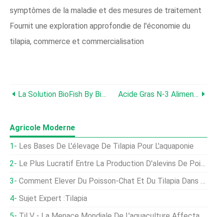
symptômes de la maladie et des mesures de traitement
Fournit une exploration approfondie de l'économie du
tilapia, commerce et commercialisation
La Solution BioFish By Biolan :Innovation Technologique Certifiée Pour Garantir La Qualité Et La Sécurité Des Produits De La Mer
Acide Gras N-3 Alimentaire Pour Le Tilapia Du Nil À Température Optimale Et Sous-Optimale-Froide
Agricole Moderne
Les Bases De L'élevage De Tilapia Pour L'aquaponie
Le Plus Lucratif Entre La Production D'alevins De Poisson Ou Leur Élévation À La Taille D'une Table
Comment Élever Du Poisson-Chat Et Du Tilapia Dans Le Même Étang À Poissons En Même Temps
Sujet Expert :Tilapia
TiLV - La Menace Mondiale De L'aquaculture Affectant La Production De Tilapia