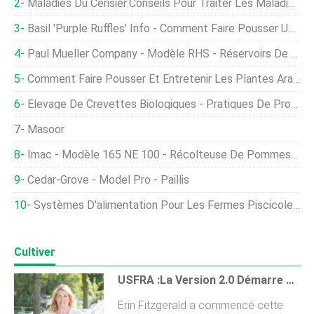
Maladies Du Cerisier:Conseils Pour Traiter Les Maladies Du Cerisier
Basil 'Purple Ruffles' Info - Comment Faire Pousser Une Plante De Basilic Pourpre À Volants
Paul Mueller Company - Modèle RHS - Réservoirs De Refroidisseur De Lait
Comment Faire Pousser Et Entretenir Les Plantes Araignées
Élevage De Crevettes Biologiques - Pratiques De Production De Crevettes
Masoor
Imac - Modèle 165 NE 100 - Récolteuse De Pommes De Terre Pour Sélection Manuelle
Cedar-Grove - Model Pro - Paillis
Systèmes D'alimentation Pour Les Fermes Piscicoles Et RAS
Cultiver
USFRA :la Version 2.0 Démarre Maintenant
Erin Fitzgerald a commencé cette