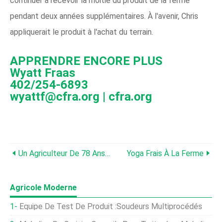
continuer à recevoir la moitié du produit de la ferme
pendant deux années supplémentaires. À l'avenir, Chris
appliquerait le produit à l'achat du terrain.
APPRENDRE ENCORE PLUS
Wyatt Fraas
402/254-6893
wyattf@cfra.org | cfra.org
Un Agriculteur De 78 Ans En Bonne Santé Avec Un Héritier Doit-Il Prendre Sa Retraite ?
Yoga Frais À La Ferme
Agricole Moderne
Équipe De Test De Produit :Soudeurs Multiprocédés