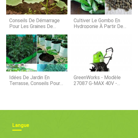
changement important dans les
rendements attendus du maïs et du
soja. Les budgets sont différents
aujourdhui Même si les garanties
Conseils De Démarrage
Cultiver Le Gombo En
dassurance-récolt
Pour Les Graines De
Hydroponie À Partir De
Courge D'hiver
Graines ; Plantation; Se
Soucier
Idées De Jardin En
GreenWorks - Modèle
Terrasse, Conseils Pour
27087 G-MAX 40V -
La Conception Et
Motoculteur Sans Fil
L'installation En Inde
(outil Seul)
Langue