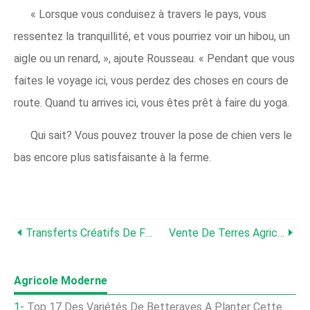
« Lorsque vous conduisez à travers le pays, vous
ressentez la tranquillité, et vous pourriez voir un hibou, un
aigle ou un renard, », ajoute Rousseau. « Pendant que vous
faites le voyage ici, vous perdez des choses en cours de
route. Quand tu arrives ici, vous êtes prêt à faire du yoga.
Qui sait? Vous pouvez trouver la pose de chien vers le
bas encore plus satisfaisante à la ferme.
Transferts Créatifs De Ferme Et De Ranch
Vente De Terres Agricoles :les Terres Du Sud-Est De L'Iowa Rapportent 8 $, 000 Par Acre
Agricole Moderne
Top 17 Des Variétés De Betteraves À Planter Cette Saison