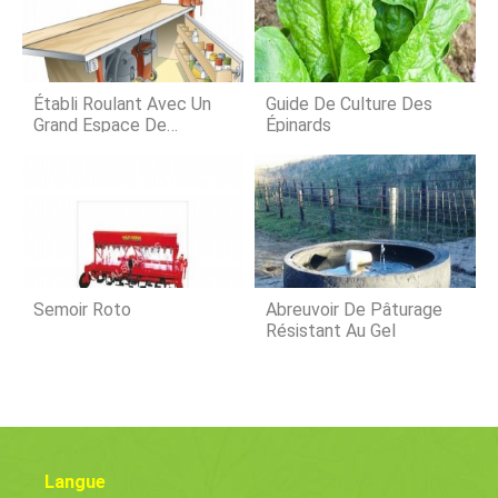
Unis. Philpot sest récemment
entretenu avec Successful Farming
sur les défis auxquels les agriculteurs
sont confrontés, même avec des
périodes plus optimistes que les 7
Établi Roulant Avec Un
Guide De Culture Des
dernières
Grand Espace De
Épinards
Rangement
Semoir Roto
Abreuvoir De Pâturage
Résistant Au Gel
Langue