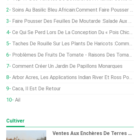
Soins Au Basilic Bleu Africain:Comment Faire Pousser Des Plantes De Basilic Africain
Faire Pousser Des Feuilles De Moutarde :salade Aux Épices
Ce Qui Se Perd Lors De La Conception Du « Pois Chiche Ultime »
Taches De Rouille Sur Les Plants De Haricots :comment Traiter Les Champignons De La Rouille Sur Les Haricots
Problèmes De Fruits De Tomate - Raisons Des Tomates De Forme Étrange
Comment Créer Un Jardin De Papillons Monarques
Arbor Acres, Les Applications Indian River Et Ross Pour Les Clients Du Monde Entier Sont Désormais Disponibles
Caca, Il Est De Retour
Ail
Cultiver
Ventes Aux Enchères De Terres Agricoles :comté De Bureau, Illinois, Moyenne De Vente 9 $, 957 Par Acre