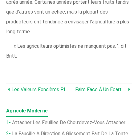
après année. Certaines années portent leurs fruits tandis
que d'autres sont un échec, mais la plupart des
producteurs ont tendance à envisager l'agriculture à plus
long terme.
« Les agriculteurs optimistes ne manquent pas, ", dit
Britt.
Les Valeurs Foncières Plus Élevées Sont-Elles Positives Ou Négatives ?
Faire Face À Un Écart D'âge Chez Les Héritiers
Agricole Moderne
Attacher Les Feuilles De Chou:devez-Vous Attacher Les Têtes De Chou
La Faucille À Direction À Glissement Fait De La Tonte De Clôture Un Jeu D'enfant