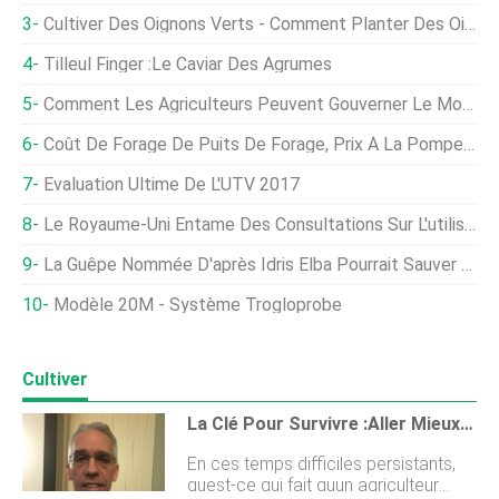
Cultiver Des Oignons Verts - Comment Planter Des Oignons Verts
Tilleul Finger :Le Caviar Des Agrumes
Comment Les Agriculteurs Peuvent Gouverner Le Monde Avec La Technologie
Coût De Forage De Puits De Forage, Prix ​​à La Pompe, Et Coût Du Tuyau
Évaluation Ultime De L'UTV 2017
Le Royaume-Uni Entame Des Consultations Sur L'utilisation D'engrais Dans Le But De Réduire Les Émissions D'ammoniac
La Guêpe Nommée D'après Idris Elba Pourrait Sauver Le Brocoli D'un Insecte Envahissant
Modèle 20M - Système Trogloprobe
Cultiver
La Clé Pour Survivre :aller Mieux, Pas Plus Grand
En ces temps difficiles persistants,
quest-ce qui fait quun agriculteur