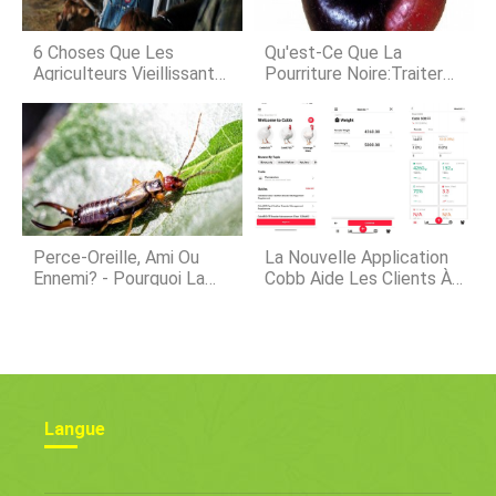
aux exploitations agricoles familiales
couvrant 1,7 million dacres aux
États-Unis et au Canada. Rogge-
6 Choses Que Les
Qu'est-Ce Que La
Fidler succède au cofondateur et
Agriculteurs Vieillissants
Pourriture Noire:Traiter
Peuvent Faire Aujourd'hui
La Pourriture Noire Sur
Pour Leur Santé Et Leur
Les Pommiers
Sécurité
Perce-Oreille, Ami Ou
La Nouvelle Application
Ennemi? - Pourquoi La
Cobb Aide Les Clients À
Réputation Des Perce-
Réussir Grâce À Un
Oreilles En Tant Que
Accès Facile Au Logiciel
Nuisible Est Exagérée
Et À L'expertise De
Gestion De Troupeau
Langue