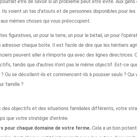
ourrait être de savoir si un problème peut être évité. Aux gens 
Ils voient un tas d'atouts et de personnes disponibles pour les 
 aux mêmes choses qui vous préoccupent.
 figuratives, un pour la terre, un pour le bétail, un pour l'opérat
adresser chaque boîte. Il est facile de dire que les héritiers ag
nciers peuvent aller à n'importe qui avec des lignes directrices.
actifs, tandis que d'autres n'ont pas le même objectif. Est-ce que
e ? Ou se décollent-ils et commencent-ils à pousser seuls ? Qui 
r famille ?
 des objectifs et des situations familiales différents, votre str
s que votre stratégie d'entrée.
ers pour chaque domaine de votre ferme.
Cela a un bon potent