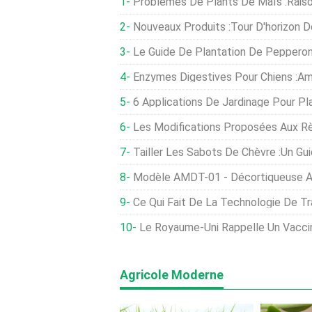
Problèmes De Plants De Maïs :raisons Pour Les
Nouveaux Produits :Tour D'horizon De
Le Guide De Plantation De Pepperonc
Enzymes Digestives Pour Chiens :améliorer La
6 Applications De Jardinage Pour Pla
Les Modifications Proposées Aux Règles Fédérales De Transformation Du Porc
Tailler Les Sabots De Chèvre :un Gu
Modèle AMDT-01 - Décortiqueuse À
Ce Qui Fait De La Technologie De Travail D
Le Royaume-Uni Rappelle Un Vaccin Contre La Volail
Agricole Moderne