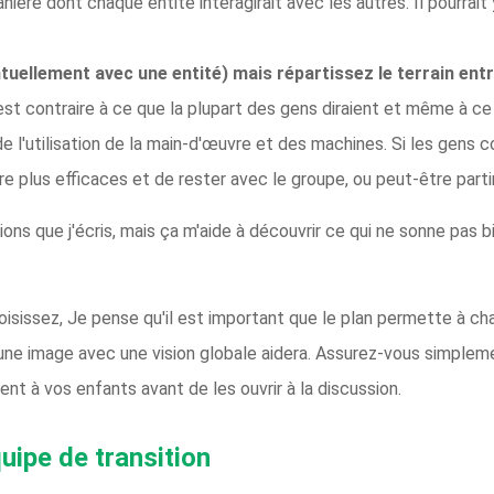
nière dont chaque entité interagirait avec les autres. Il pourrai
tuellement avec une entité) mais répartissez le terrain ent
est contraire à ce que la plupart des gens diraient et même à ce
de l'utilisation de la main-d'œuvre et des machines. Si les gens c
'être plus efficaces et de rester avec le groupe, ou peut-être par
tions que j'écris, mais ça m'aide à découvrir ce qui ne sonne pas
.
oisissez, Je pense qu'il est important que le plan permette à ch
er une image avec une vision globale aidera. Assurez-vous simplem
nt à vos enfants avant de les ouvrir à la discussion.
ipe de transition