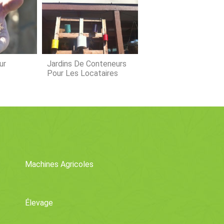
s (ONF). Cela affecte la capacité de
on à payer les factures dans les 12
ns mois. À mesure que le fonds de ro
ur
Jardins De Conteneurs
Pour Les Locataires
ans Le
Machines Agricoles
Élevage