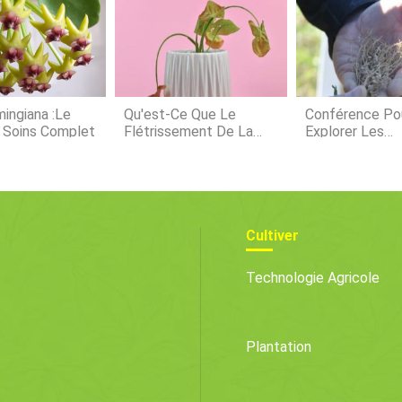
Busines
lopérati
prochai
ingiana :Le
Qu'est-Ce Que Le
Conférence Po
 Soins Complet
Flétrissement De La
Explorer Les
Pomme De
Opportunités D
Terre :comment
Biogaz
Contrôler Les Plants De
Pomme De Terre Flétris
Dans Le Jardin
Cultiver
Technologie Agricole
Plantation