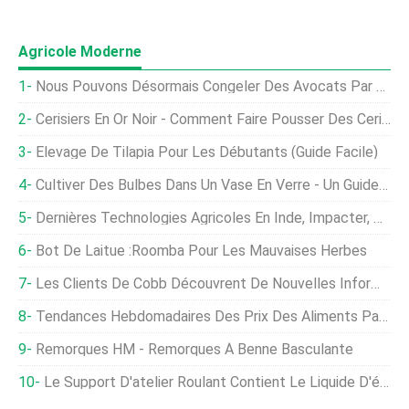
Agricole Moderne
Nous Pouvons Désormais Congeler Des Avocats Par Cryogénisation Pour Les Générations Futures
Cerisiers En Or Noir - Comment Faire Pousser Des Cerises En Or Noir Dans Le Jardin
Élevage De Tilapia Pour Les Débutants (Guide Facile)
Cultiver Des Bulbes Dans Un Vase En Verre - Un Guide Complet
Dernières Technologies Agricoles En Inde, Impacter, Avantages
Bot De Laitue :Roomba Pour Les Mauvaises Herbes
Les Clients De Cobb Découvrent De Nouvelles Informations Sur La Gestion Des Grands-Parents Dans La Dernière Série De Webinaires
Tendances Hebdomadaires Des Prix Des Aliments Par Glowlit
Remorques HM - Remorques À Benne Basculante
Le Support D'atelier Roulant Contient Le Liquide D'échappement Diesel