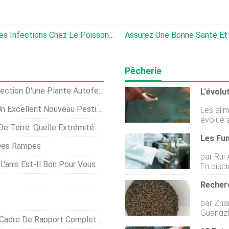
Repérer Et Traiter Les Maladies Et Les Infections Chez Le Poisson-Chat
Assurez Une Bonne Santé Et Une 
Pêcherie
ion D'une Plante Autofertile
 Excellent Nouveau Pesticide
Les ali
évolué 
émité De La Pomme De Terre Est En Place
répondr
demandé
Des Rampes
de la fa
par Rui
sources 
L'anis Est-Il Bon Pour Vous
En pisci
la dimin
général
dans le
croissa
concern
efficaci
de bons exemple
par Zha
métabol
concept
Guangzho
fumonisines est liée à cette c
adopté
De La Chaîne D'approvisionnement De La Volaille Et Des Œufs
Institut
la sphi