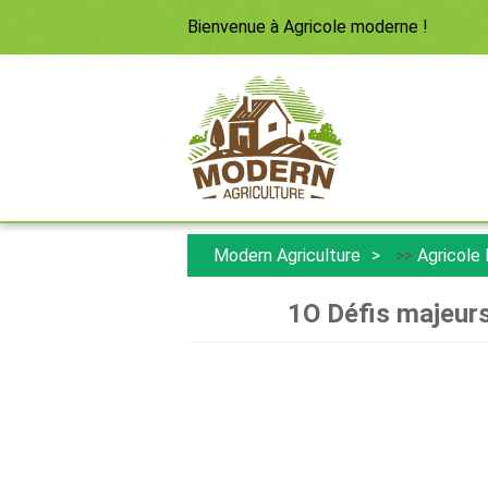
Bienvenue à
Agricole moderne
!
Modern Agriculture
>>
Agricole
1O Défis majeurs