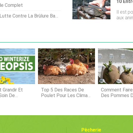
Académi
(cérami
ide Complet
poisson
métaboli
Il est p
(Basilew
Ceci est
rûlure Bactérienne Commune Des Haricots
aux anim
des Perc
consist
principa
vous gar
de la C
laliment
originai
médicau
des qua
faible démarrage 10
célèbres
faible démarrage 1. 
Une entr
démarrag
personn
besoin 
Grandir Et
Top 5 Des Races De
Comment Faire
Soin De
Poulet Pour Les Climats
Des Pommes D
s
Chauds
Pêcherie