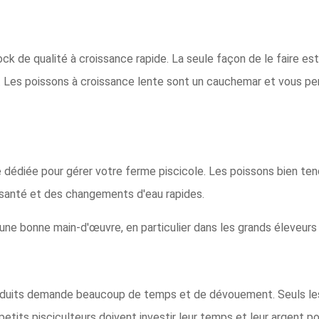
stock de qualité à croissance rapide. La seule façon de le faire e
e. Les poissons à croissance lente sont un cauchemar et vous p
 dédiée pour gérer votre ferme piscicole. Les poissons bien tend
 santé et des changements d'eau rapides.
s une bonne main-d'œuvre, en particulier dans les grands éleveur
oduits demande beaucoup de temps et de dévouement. Seuls les 
s petits pisciculteurs doivent investir leur temps et leur argent