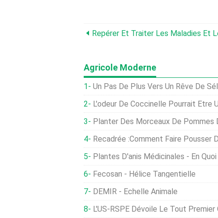
Agricole Moderne
Un Pas De Plus Vers Un Rêve De Sélect
L'odeur De Coccinelle Pourrait Être Un
Planter Des Morceaux De Pommes De Terre :quelle Extr
Recadrée :Comment Faire Pousser 
Plantes D'anis Médicinales - En Quoi 
Fecosan - Hélice Tangentielle
DEMIR - Échelle Animale
L'US-RSPE Dévoile Le Tout Premier Cadre De Rapport Complet Sur La Durabilité 