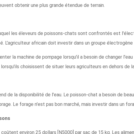
peuvent obtenir une plus grande étendue de terrain.
quel les éleveurs de poissons-chats sont confrontés est l'électr
é. L'agriculteur africain doit investir dans un groupe électrogèn
enter la machine de pompage lorsqu'il a besoin de changer l'eau 
lorsqu'ils choisissent de situer leurs agriculteurs en dehors de la 
d de la disponibilité de l'eau. Le poisson-chat a besoin de beau
orage. Le forage n'est pas bon marché, mais investir dans un forag
ssons
coûtent environ 25 dollars [N5000] par sac de 15 kg. Les alime