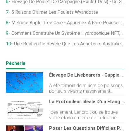
Élevage De Poulet De Campagne (poulet Desi) - Un Guide Complet
5 Raisons D'aimer Les Poulets Wyandotte
Melrose Apple Tree Care - Apprenez À Faire Pousser Des Pommiers Melrose
Comment Construire Un Système Hydroponique NFT, Coût, Avantages
Une Recherche Révèle Que Les Acheteurs Australiens Ne Connaissent Pas L'industrie Des Œufs En Cage
Pêcherie
Élevage De Livebearers - Guppies Et Swordtails
A été témoin de milliers de poissons
porteurs vivants massivement
produits dans un réservoir. Laissez-
La Profondeur Idéale D'un Étang À Poissons En Terre
moi vous guider à travers le site à
travers ce vlog. Voici également un
Idéalement, Lendroit où se trouve
écrit pour vous guider dans lélevage
votre étang en terre doit être une
de poissons porteurs vivants comme
zone marécageuse de sorte que
les Guppies et le Swordtail. Deux des
Poser Les Questions Difficiles Pour Assurer Un Avenir Prospère Aux Ingrédients Marins
vous ne creusez pas trop
poissons tropicaux les plus