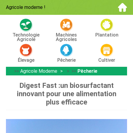
Agricole moderne
!
Technologie
Machines
Plantation
Agricole
Agricoles
Élevage
Pêcherie
Cultiver
>>
Agricole Moderne
> >>
Pêcherie
Digest Fast :un biosurfactant
innovant pour une alimentation
plus efficace