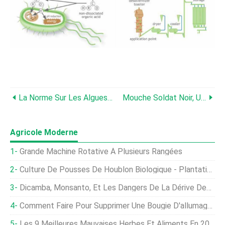
La Norme Sur Les Algues Garantir La Durabilité Pour Les Années À Venir
Mouche Soldat Noir, Un Avenir Pour L'alimentation Tilapia ?
Agricole Moderne
Grande Machine Rotative À Plusieurs Rangées
Culture De Pousses De Houblon Biologique - Plantation En Inde
Dicamba, Monsanto, Et Les Dangers De La Dérive Des Pesticides :un Explication De L'agriculteur Moderne
Comment Faire Pour Supprimer Une Bougie D'allumage Cassée
Les 9 Meilleures Mauvaises Herbes Et Aliments En 2021