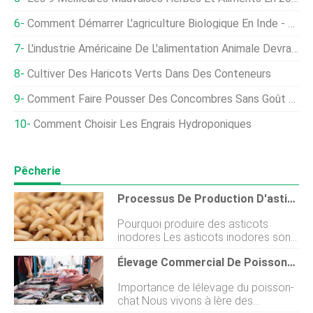
Comment Démarrer L'agriculture Biologique En Inde - Schémas
L'industrie Américaine De L'alimentation Animale Devrait S'attendre À Des Changements Réglementaires Et À De Nouvelles Priorités Pour 2021
Cultiver Des Haricots Verts Dans Des Conteneurs
Comment Faire Pousser Des Concombres Sans Goût Amer
Comment Choisir Les Engrais Hydroponiques
Pêcherie
Processus De Production D'asticots Inodores
Pourquoi produire des asticots
inodores Les asticots inodores sont
une bonne source complémentaire
Élevage Commercial De Poisson-Chat En Inde – Est-Ce Légal ?
de protéines pour la production de
poisson-chat. Vous pouvez nourrir
Importance de lélevage du poisson-
les poissons avec des asticots
chat Nous vivons à lère des
inodores pour une croissance plus