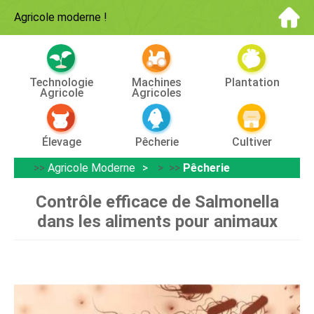
Agricole moderne
!
Technologie
Machines
Plantation
Agricole
Agricoles
Élevage
Pêcherie
Cultiver
>>
Agricole Moderne
> >>
Pêcherie
Contrôle efficace de Salmonella
dans les aliments pour animaux