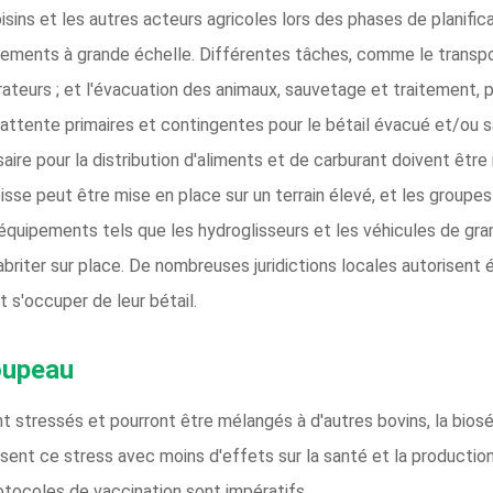
isins et les autres acteurs agricoles lors des phases de planifi
énements à grande échelle. Différentes tâches, comme le transport
rateurs ; et l'évacuation des animaux, sauvetage et traitement, p
'attente primaires et contingentes pour le bétail évacué et/ou s
e pour la distribution d'aliments et de carburant doivent être i
isse peut être mise en place sur un terrain élevé, et les groupe
 équipements tels que les hydroglisseurs et les véhicules de gr
briter sur place. De nombreuses juridictions locales autorisent 
nt s'occuper de leur bétail.
oupeau
t stressés et pourront être mélangés à d'autres bovins, la bios
sent ce stress avec moins d'effets sur la santé et la production
rotocoles de vaccination sont impératifs.