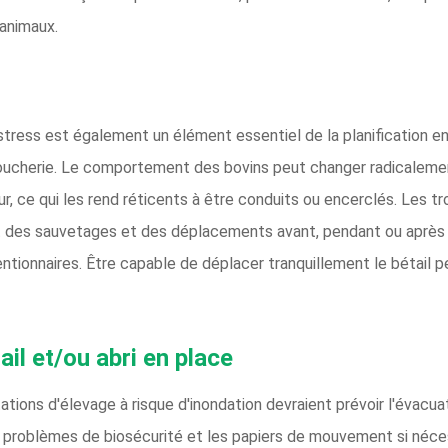
 animaux.
 stress est également un élément essentiel de la planification e
oucherie. Le comportement des bovins peut changer radicalement
 ce qui les rend réticents à être conduits ou encerclés. Les t
nt des sauvetages et des déplacements avant, pendant ou après
tionnaires. Être capable de déplacer tranquillement le bétail peu
il et/ou abri en place
tions d'élevage à risque d'inondation devraient prévoir l'évacuati
es problèmes de biosécurité et les papiers de mouvement si néce