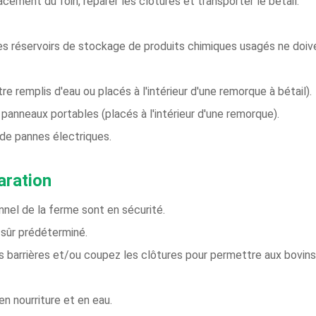
ement du foin, réparer les clôtures et transporter le bétail.
s réservoirs de stockage de produits chimiques usagés ne doive
re remplis d'eau ou placés à l'intérieur d'une remorque à bétail).
 panneaux portables (placés à l'intérieur d'une remorque).
de pannes électriques.
aration
nnel de la ferme sont en sécurité.
s sûr prédéterminé.
es barrières et/ou coupez les clôtures pour permettre aux bovi
en nourriture et en eau.