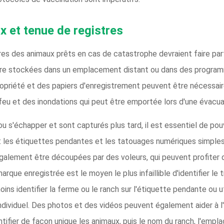
x et tenue de registres
stres des animaux prêts en cas de catastrophe devraient faire pa
tre stockées dans un emplacement distant ou dans des program
ropriété et des papiers d'enregistrement peuvent être nécessair
feu et des inondations qui peut être emportée lors d'une évacua
u s'échapper et sont capturés plus tard, il est essentiel de pouvo
les étiquettes pendantes et les tatouages ​​​​numériques simple
alement être découpées par des voleurs, qui peuvent profiter 
ue enregistrée est le moyen le plus infaillible d'identifier le tr
s identifier la ferme ou le ranch sur l'étiquette pendante ou utili
ndividuel. Des photos et des vidéos peuvent également aider à l'i
entifier de façon unique les animaux, puis le nom du ranch, l'em