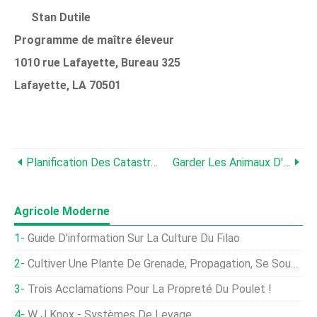
Stan Dutile
Programme de maître éleveur
1010 rue Lafayette, Bureau 325
Lafayette, LA 70501
Planification Des Catastrophes Naturelles Pour Les Ranchs De Bovins De Boucherie
Garder Les Animaux D'exposition En Bonne Santé
Agricole Moderne
Guide D'information Sur La Culture Du Filao
Cultiver Une Plante De Grenade, Propagation, Se Soucier
Trois Acclamations Pour La Propreté Du Poulet !
W J Knox - Systèmes De Levage