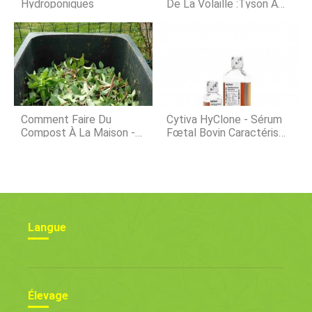
Hydroponiques
De La Volaille :Tyson A
Du Mal À Répondre À La
Demande Croissante Des
Consommateurs
Comment Faire Du
Cytiva HyClone - Sérum
Compost À La Maison -
Fœtal Bovin Caractérisé,
Un Guide Complet
Origine De L'UA
Langue
Élevage