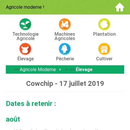
Agricole moderne
!
Technologie
Machines
Plantation
Agricole
Agricoles
Élevage
Pêcherie
Cultiver
>>
Agricole Moderne
> >>
Élevage
Cowchip - 17 juillet 2019
Dates à retenir :
août