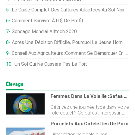
Le Guide Complet Des Cultures Adaptées Au Sol Noir
Comment Survivre À 0 $ De Profit
Sondage Mondial Alltech 2020
Après Une Décision Difficile, Pourquoi Le Jeune Homme Quittant La Ferme De Ses Parents Se Sent-Il Coupable ?
Conseil Aux Agriculteurs :comment Se Démarquer En Vendant Des Produits En Direct
Un Sol Qui Ne Cassera Pas Le Toit
Élevage
Femmes Dans La Volaille :Safaa Melhem Alam
Décrivez une journée type dans votre
rôle actuel ? Ce qui est intéressant
dans mon rôle, cest quil manque de
Porcelets Aux Côtelettes De Porc
la routine quotidienne que lon
retrouve dans de nombreux emplois.
Lintégration verticale a non