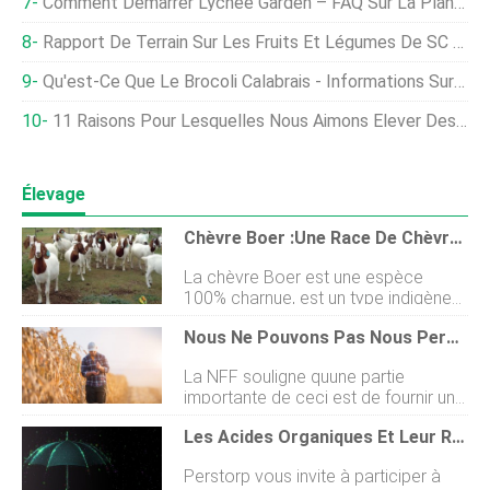
Comment Démarrer Lychee Garden – FAQ Sur La Plantation
Rapport De Terrain Sur Les Fruits Et Légumes De SC Le 11 Janvier 2021
Qu'est-Ce Que Le Brocoli Calabrais - Informations Sur Le Brocoli À Germination Calabrais
11 Raisons Pour Lesquelles Nous Aimons Élever Des Poulets
Élevage
Chèvre Boer :une Race De Chèvres À Viande
La chèvre Boer est une espèce
100% charnue, est un type indigène
de chèvre améliorée influencée par
Nous Ne Pouvons Pas Nous Permettre De Nous Tromper, Les Agriculteurs Australiens Parlent Des Objectifs Climatiques
certaines races européennes,
chèvres angoras, et les chèvres
La NFF souligne quune partie
Indica, il y a longtemps. Ils ont une
importante de ceci est de fournir une
capacité dadaptation à divers
transition juste et soutenue. À lheure
climats et systèmes productifs, ils
Les Acides Organiques Et Leur Rôle Sur Les Performances Et Le Bien-Être Des Animaux
actuelle, est un moment dans lequel
ont une grande résistance aux
nous pouvons changer pour le mieux
maladies. Ses habitudes de pâturage
Perstorp vous invite à participer à
comment, comme les Australiens,
incluent une grande variété de