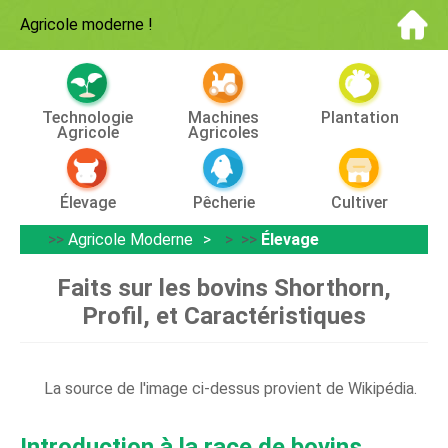
Agricole moderne
!
Technologie
Machines
Plantation
Agricole
Agricoles
Élevage
Pêcherie
Cultiver
>>
Agricole Moderne
> >>
Élevage
Faits sur les bovins Shorthorn,
Profil, et Caractéristiques
La source de l'image ci-dessus provient de Wikipédia.
Introduction à la race de bovins