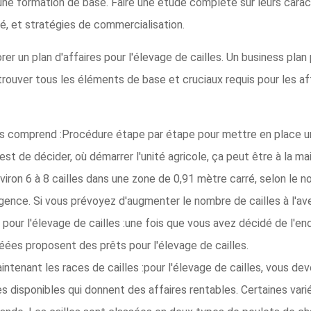
e formation de base. Faire une étude complète sur leurs carac
té, et stratégies de commercialisation.
er un plan d'affaires pour l'élevage de cailles. Un business pla
 trouver tous les éléments de base et cruciaux requis pour les af
es comprend :Procédure étape par étape pour mettre en place une
st de décider, où démarrer l'unité agricole, ça peut être à la ma
viron 6 à 8 cailles dans une zone de 0,91 mètre carré, selon le n
igence. Si vous prévoyez d'augmenter le nombre de cailles à l'aveni
pour l'élevage de cailles :une fois que vous avez décidé de l'end
ées proposent des prêts pour l'élevage de cailles.
tenant les races de cailles :pour l'élevage de cailles, vous dev
ces disponibles qui donnent des affaires rentables. Certaines var