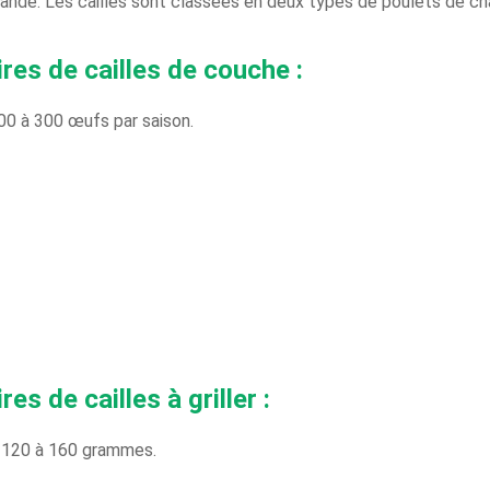
viande. Les cailles sont classées en deux types de poulets de ch
res de cailles de couche :
0 à 300 œufs par saison.
es de cailles à griller
:
à 120 à 160 grammes.