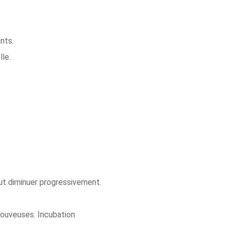
nts.
lle.
eut diminuer progressivement.
 couveuses. Incubation