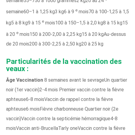
semaine55–750 à 1000 grammes2 kg20 au 24
e
semaine60–1 à 1,25 kg3 kg6 à 9
mois70 à 100-1,25 à 1,5
e
kg5 à 8 kg9 à 15
mois100 à 150–1,5 à 2,0 kg8 à 15 kg15
e
à 20
mois150 à 200-2,00 à 2,25 kg15 à 20 kgAu-dessus
de 20 mois200 à 300-2,25 à 2,50 kg20 à 25 kg
Particularités de la vaccination des
veaux :
Âge
Vaccination
8 semaines avant le sevrageUn quartier
noir (1er vaccin)2-4 mois Premier vaccin contre la fièvre
aphteuse6-8 moisVaccin de rappel contre la fièvre
aphteuse6 moisFièvre charbonneuse Quartier noir (2e
vaccin)Vaccin contre la septicémie hémorragique4-8
moisVaccin anti-BrucellaTarly oneVaccin contre la fièvre