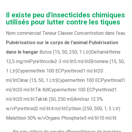
Il existe peu d'insecticides chimiques
utilisés pour lutter contre les tiques
Nom commercial Teneur Classer Concentration dans l'eau
Pulvérisation sur le corps de l'animal
Pulvérisation
dans le hangar
Butox (15, 50, 250, 1 Ltr)Deltaméthrine
12,5 mg/mlPyréthroïde2-3 ml/lit5 ml/litEktomine (15, 50,
1 Ltr)Cypermethrin 100 ECPyrethroid1 ml/lit20
ml/litClinar (15, 50, 1 Ltr)Cypermethrin 100 ECPyrethroid1
ml/lit20 ml/litTik KillCypermethrin 100 ECPyrethroid1
ml/lit20 ml/litTaktik (50, 250 ml)Amitraz 12.5% ​​
w/vPyrethroid2 ml/lit4 ml/litCythion (250, 500, 1, 5 Ltr)
Malathion 50% w/vOrgano Phosphate5 ml/lit10 ml/lit
Ne pas utiliser de poudre d'hexachlorure de benzène