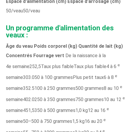
Espace d'alimentation (cm)
Espace d'arrosage (cm)
50/veau50/veau
Un programme d'alimentation des
veaux :
Âge du veau
Poids corporel (kg)
Quantité de lait (kg)
Concentrés
Fourrage vert
De la naissance à la
e
4e semaine252,5Taux plus faibleTaux plus faible4 à 6
e
semaine303.050 à 100 grammesPlus petit taux6 à 8
e
semaine352.5100 à 250 grammes500 grammes8 au 10
e
semaine402.0250 à 350 grammes750 grammes10 au 12
e
semaine451,5350 à 500 grammes1,0 kg12 au 16
e
semaine50–500 à 750 grammes1,5 kg16 au 20
e