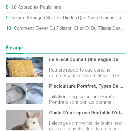
20 Adorables Poulaillers
6 Faits Étranges Sur Les Dindes Que Nous Parions Que Vous Ne Saviez Pas
Comment Élever Du Poisson-Chat Et Du Tilapia Dans Le Même Étang À Poissons En Même Temps
Élevage
Le Brésil Connaît Une Vague De Lessivage Des Contrats De Maïs, Menacer Les Exportations, Les Commerçants Disent
Reuters rapporte que certains
commerçants décrivent les sorties
comme, potentiellement, la plus
Pisciculture Pomfret, Types De Pomfrets - Un Guide Complet
grande vague dannulations
dexportations pour le deuxième
Initiation à la pisciculture Pomfret
fournisseur mondial en cinq ans. Il
Pomfrets sont connus comme
sera vraiment difficile dexécuter des
perciformes un poisson qui
contrats de maïs. Après une
Guide D'entreprise Rentable D'élevage De Lapins Pour Les Débutants
appartient à la famille des Bramidae
mauvaise récolte... les entreprises
qui abaisse la graisse. Pomfret est un
procèdent au lessivage lorsque cela
Lélevage commercial de lapins nest
poisson que beaucoup aiment faire
est possible. Négociant de céréales
pas une nouvelle idée dentreprise.
dans différents cercles pour la