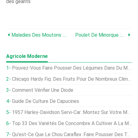
des géants
Maladies Des Moutons :causes, Symptômes Et Options De Traitement
Poulet De Minorque :soins Et Conseils D'experts Pour Les Poulets
Agricole Moderne
Pouvez-Vous Faire Pousser Des Légumes Dans Du Marc De Café :utiliser Du Marc De Café Dans Votre Potager
Chicago Hardy Fig :des Fruits Pour De Nombreux Climats
Comment Vérifier Une Diode
Guide De Culture De Capucines
1957 Harley-Davidson Servi-Car :Montez Sur Votre Mauvais Scooter Et… Livrez Du Lait ?
Top 33 Des Variétés De Concombre À Cultiver À La Maison
Qu'est-Ce Que Le Chou Caraflex :faire Pousser Des Têtes De Chou Caraflex