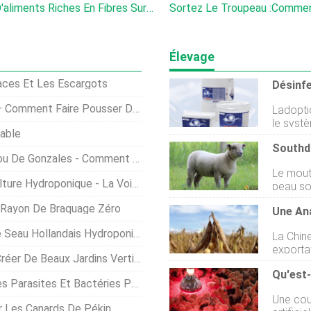
Étude :effets De Différents Types D'aliments Riches En Fibres Sur Le Bien-Être Des Poulettes Reproductrices De Chair
Sortez Le Troupeau :comment Les Agricult
Élevage
aces Et Les Escargots
ire Pousser Des Pois Thomas Laxton
Ladopti
le systè
iable
désinfe
cycles 
omment Faire Pousser Du Chou De Gonzales
de la t
Le mout
Cependan
Voie De L'eau Pour Faire Pousser Des Plantes
peau so
continu
collines
au fil d
 Rayon De Braquage Zéro
toutes 
dun fin 
une con
danimau
Hollandais Hydroponique Simple
La Chin
producti
des infe
exporta
lune des
er De Beaux Jardins Verticaux
de la de
britann
Qu'est
massive
de nomb
Bactéries Pathogènes Par Irradiation UV
Grâce à
dans le C
Une cou
a augme
son nom 
r Les Canards De Pékin