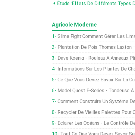
Agricole Moderne
Slime Fight:Comment Gérer Les Lim
Plantation De Pois Thomas Laxton – Comment Fa
Dave Koenig - Rouleau À Anneaux Pl
Informations Sur Les Plantes De Chou De Gonzales - C
Ce Que Vous Devez Savoir Sur La Culture Hydroponique - La 
Model Quest E-Series - Tondeuse À
Comment Construire Un Système De Seau 
Recycler De Vieilles Palettes Pour Cré
Eclairer Les Océans - Le Contrôle Des Parasites Et 
Tout Ce Que Vous Devez Savoir Su