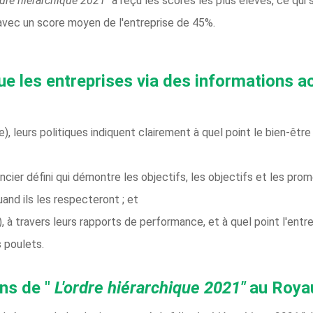
rdre hiérarchique 2021"
a reçu les scores les plus élevés, ce qui s
 avec un score moyen de l'entreprise de 45%.
ue les entreprises via des informations a
 leurs politiques indiquent clairement à quel point le bien-êtr
ncier défini qui démontre les objectifs, les objectifs et les pro
and ils les respecteront ; et
 travers leurs rapports de performance, et à quel point l'entrepr
 poulets.
ons de "
L'ordre hiérarchique 2021"
au Roya