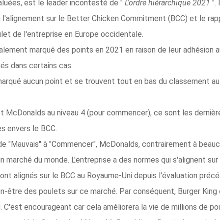
luées, est le leader incontesté de "
L'ordre hiérarchique 2021
".
à l'alignement sur le Better Chicken Commitment (BCC) et le ra
let de l'entreprise en Europe occidentale.
galement marqué des points en 2021 en raison de leur adhésion
és dans certains cas.
arqué aucun point et se trouvent tout en bas du classement au 
 et McDonalds au niveau 4 (pour commencer), ce sont les dernière
s envers le BCC.
 de "Mauvais" à "Commencer", McDonalds, contrairement à beauc
un marché du monde. L'entreprise a des normes qui s'alignent su
 sont alignés sur le BCC au Royaume-Uni depuis l'évaluation pr
bien-être des poulets sur ce marché. Par conséquent, Burger Kin
u. C'est encourageant car cela améliorera la vie de millions de p