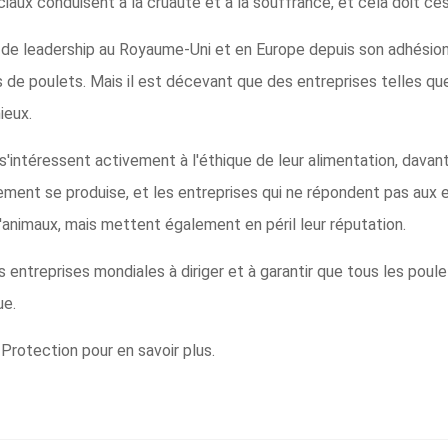
aux conduisent à la cruauté et à la souffrance, et cela doit ces
ve de leadership au Royaume-Uni et en Europe depuis son adhés
ons de poulets. Mais il est décevant que des entreprises telles 
ieux.
s'intéressent activement à l'éthique de leur alimentation, davanta
ement se produise, et les entreprises qui ne répondent pas aux
'animaux, mais mettent également en péril leur réputation.
entreprises mondiales à diriger et à garantir que tous les poule
ue.
Protection pour en savoir plus.