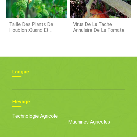
Taille Des Plants De
Virus De La Tache
Houblon :quand Et
Annulaire De La Tomate -
Comment Tailler Un
Que Faire Pour La Tache
Plant De Houblon
Annulaire De La Tomate
Sur Les Plantes
Langue
Élevage
Technologie Agricole
Machines Agricoles