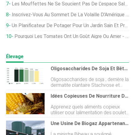
Les Mouffettes Ne Se Soucient Pas De L'espace Sale Qu'elles Créent
Inscrivez-Vous Au Sommet De La Volaille D'Amérique Latine 2021
Un Planificateur De Potager Pour Un Jardin Sain Et Productif
Pourquoi Les Tomates Ont Un Goût Aigre Ou Amer - Comment Réparer Les Tomates Au Goût Amer
Élevage
Oligosaccharides De Soja Et Bêta-Conglycinine, Derrière Les Inflammations Intestinales, Fientes Humides Et Dermatite Des Coussinets Plantaires Chez Les Poulets
Oligosaccharides de soja ; derrière la
dermatite plantaire Stachyose et
raffinose, constituants clés des
Idées Copieuses De Nourriture De Poulet D'hiver
oligosaccharides de soja, ne sont
pas digérés avec succès dans le
Apprenez quels aliments copieux
tractus intestinal monogastrique en
utiliser pour lalimentation des poulets
raison de labsence de α-1 endogène,
dhiver qui aideront votre troupeau de
Activité 6-galactosidase dans la
Une Usine De Biogaz Appartenant À Des Agriculteurs Met En Évidence La Pression Du Canada En Faveur D'une Technologie Agricole Propre
basse-cour à traverser le froid
muqueuse intestinale (Gitzelmann et
mordant dun temps glacial. Comme
Auricchio, 1965). Les glucides mal
La ministre Bibeau a souligné