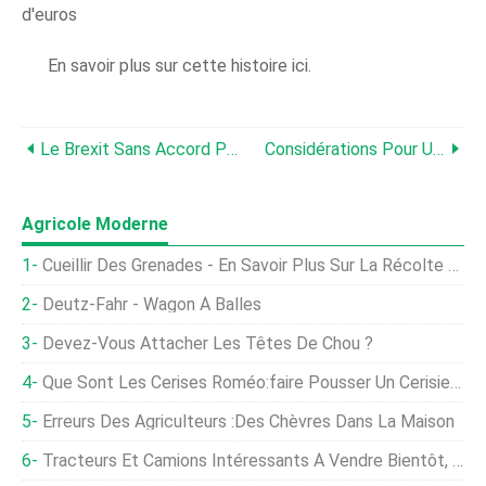
d'euros
En savoir plus sur cette histoire ici.
Le Brexit Sans Accord Pourrait Limiter Les Options Alimentaires Abordables Pour Les Consommateurs Britanniques - Lloyd's Register
Considérations Pour Un Contrôle Efficace De La Vermine
Agricole Moderne
Cueillir Des Grenades - En Savoir Plus Sur La Récolte Des Grenades
Deutz-Fahr - Wagon À Balles
Devez-Vous Attacher Les Têtes De Chou ?
Que Sont Les Cerises Roméo:faire Pousser Un Cerisier Roméo
Erreurs Des Agriculteurs :des Chèvres Dans La Maison
Tracteurs Et Camions Intéressants À Vendre Bientôt, Et En Éliminant Quelque 60 000 $ De Bouts Libres…