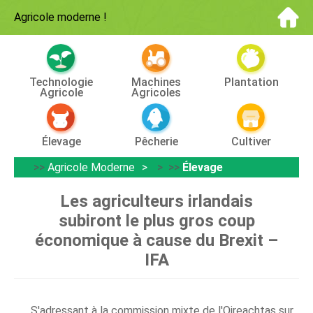
Agricole moderne
!
Technologie
Machines
Plantation
Agricole
Agricoles
Élevage
Pêcherie
Cultiver
>>
Agricole Moderne
> >>
Élevage
Les agriculteurs irlandais
subiront le plus gros coup
économique à cause du Brexit –
IFA
S'adressant à la commission mixte de l'Oireachtas sur