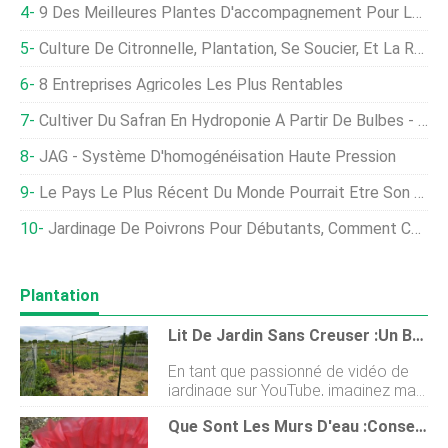
9 Des Meilleures Plantes D'accompagnement Pour Le Chou-Rave
Culture De Citronnelle, Plantation, Se Soucier, Et La Récolte
8 Entreprises Agricoles Les Plus Rentables
Cultiver Du Safran En Hydroponie À Partir De Bulbes - Un Guide Complet
JAG - Système D'homogénéisation Haute Pression
Le Pays Le Plus Récent Du Monde Pourrait Être Son Prochain Hotspot De Café
Jardinage De Poivrons Pour Débutants, Comment Commencer
Plantation
Lit De Jardin Sans Creuser :un Bon Sol Avec Moins De Travail
En tant que passionné de vidéo de
jardinage sur YouTube, imaginez ma
surprise et mon plaisir absolus
Que Sont Les Murs D'eau :conseils Pour Utiliser Un Mur D'eau Pour Les Plantes
lorsque jai vu la collaboration entre
Kevin Espiritu dEpic Gardening et le