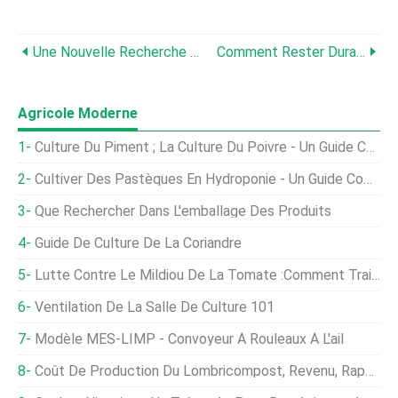
Une Nouvelle Recherche Met En Lumière L'utilisation De La Litière De Volaille Comme Engrais Et La Santé Du Sol
Comment Rester Durable Tout En Développant Votre Entreprise Avicole
Agricole Moderne
Culture Du Piment ; La Culture Du Poivre - Un Guide Complet
Cultiver Des Pastèques En Hydroponie - Un Guide Complet
Que Rechercher Dans L'emballage Des Produits
Guide De Culture De La Coriandre
Lutte Contre Le Mildiou De La Tomate :comment Traiter Le Mildiou Des Tomates
Ventilation De La Salle De Culture 101
Modèle MES-LIMP - Convoyeur À Rouleaux À L'ail
Coût De Production Du Lombricompost, Revenu, Rapport De Projet