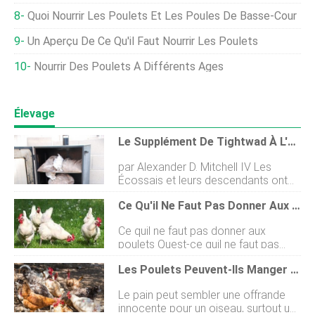
Quoi Nourrir Les Poulets Et Les Poules De Basse-Cour
Un Aperçu De Ce Qu'il Faut Nourrir Les Poulets
Nourrir Des Poulets À Différents Âges
Élevage
Le Supplément De Tightwad À L'alimentation Et Aux Soins Des Poulets
par Alexander D. Mitchell IV Les
Écossais et leurs descendants ont
une réputation bien méritée de
Ce Qu'il Ne Faut Pas Donner Aux Poulets
frugalité. Et comme le troupeau de
poulets de race ancestrale de ma
Ce quil ne faut pas donner aux
femme continuait de sagrandir, jai
poulets Quest-ce quil ne faut pas
trouvé prudent de trouver des
donner aux poulets ? Le fait que les
moyens économes de rendre nos
Les Poulets Peuvent-Ils Manger Du Pain ? [Types, Nutrition Et Préoccupations]
poulets soient des animaux
poulets plus heureux. Une technique
omnivores ne signifie pas quils
qui a connu un certain gain de
Le pain peut sembler une offrande
doivent manger tout ce qui leur
popularité ces derniers temps
innocente pour un oiseau, surtout un
arrive. Tout comme les humains, il y a
consiste à utiliser du marc de café