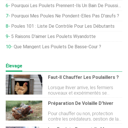
Pourquoi Les Poulets Prennent-Ils Un Bain De Poussière ?
Pourquoi Mes Poules Ne Pondent-Elles Pas D'œufs ?
Poules 101 : Liste De Contrôle Pour Les Débutants
5 Raisons D'aimer Les Poulets Wyandotte
Que Mangent Les Poulets De Basse-Cour ?
Élevage
Faut-Il Chauffer Les Poulaillers ?
Lorsque lhiver arrive, les fermiers
nouveaux et expérimentés se
demandent comment ils peuvent
Préparation De Volaille D'hiver
garder leur bétail et leurs volailles au
chaud. Ce problème concerne
Pour chauffer ou non, protection
principalement ceux qui ont des
contre les prédateurs, gestion de la
animaux plus petits, comme des
mue et autres moyens allitératifs de
poulets. Il existe plusieurs façons de