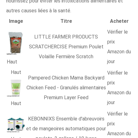
nourrissez pour éviter les intoxications alimentaires et
autres causes liées à la santé.
Image
Titre
Acheter
Vérifier le
LITTLE FARMER PRODUCTS
prix
SCRATCHERCISE Premium Poulet
Amazon du
Volaille Fermière Scratch
jour
Haut
Haut
Vérifier le
Pampered Chicken Mama Backyard
prix
Chicken Feed - Granulés alimentaires
Amazon du
Premium Layer Feed
jour
Haut
Vérifier le
KEBONNIXS Ensemble d'abreuvoirs
prix
et de mangeoires automatiques pour
Amazon du