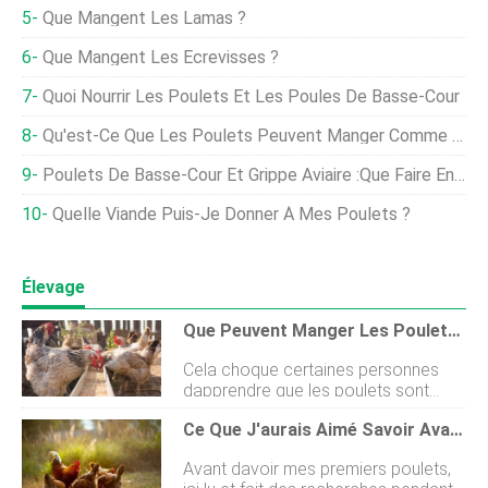
Que Mangent Les Lamas ?
Que Mangent Les Écrevisses ?
Quoi Nourrir Les Poulets Et Les Poules De Basse-Cour
Qu'est-Ce Que Les Poulets Peuvent Manger Comme Friandise ? — Vidéo Sur Les Poulets En Une Minute
Poulets De Basse-Cour Et Grippe Aviaire :que Faire En Cas De Grippe Aviaire
Quelle Viande Puis-Je Donner À Mes Poulets ?
Élevage
Que Peuvent Manger Les Poulets ? :Raisins, Pain Et Plus…
Cela choque certaines personnes
dapprendre que les poulets sont
omnivores ! Beaucoup de gens
Ce Que J'aurais Aimé Savoir Avant D'avoir Des Poulets De Basse-Cour
pensent quils ne font que manger de
lherbe et se nourrir, mais rien ne
Avant davoir mes premiers poulets,
pourrait être plus éloigné de la vérité.