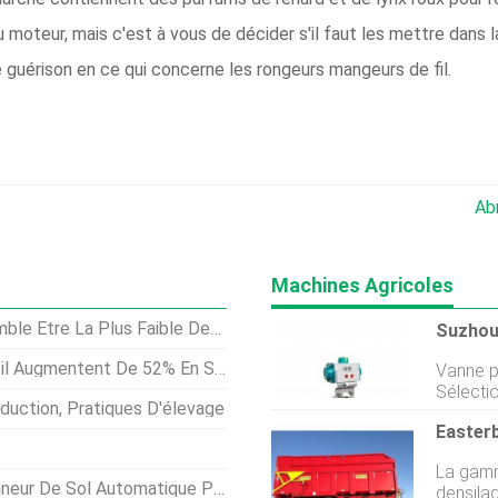
 moteur, mais c'est à vous de décider s'il faut les mettre dans 
e guérison en ce qui concerne les rongeurs mangeurs de fil.
Ab
Machines Agricoles
 Plus Faible Depuis Plus De 70 Ans
Augmentent De 52% En Septembre
Vanne papillon
Sélectio
duction, Pratiques D'élevage
sélecti
Easter
process
régulati
La gam
importa
Automatique Pour Échantillons De Sol
densila
travail 