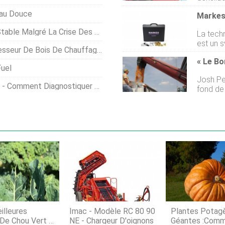
de taill
exigenc
eau Douce
long à 2
vannes 
8 tonne
personn
 La Crise Des Revenus Et Du Commerce
La tech
des remorq
europée
est un 
produits Cependant, nous pouvons égale
années 
hauffage Pour Tronçonneuse Le Plus Petit
détique
constru
thermiq
spécifiques
uel
automat
bascula
Josh Pe
échantil
Monocoq
mment Diagnostiquer Et Traiter
fond de t
et/ou d
latéral 
de lagriculture 
(telles 
annonce
cycles 
enchères 
sa durée de vie. Tube
Wilson 
sophist
sont lu
négocié
précise-
sinon un
meilleu
illeures
Imac - Modèle RC 80 90
Plantes Potag
 De Chou Vert À
NE - Chargeur D'oignons
Géantes :com