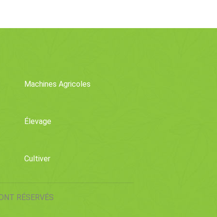
Des
:Comment Gérer Les
ts Dans
Patates Douces Avec
La Pourriture Noire
Machines Agricoles
Élevage
Cultiver
SONT RÉSERVÉS