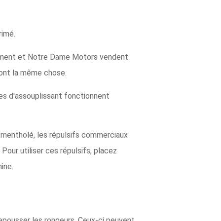
rimé.
plement et Notre Dame Motors vendent
 font la même chose.
les d'assouplissant fonctionnent
u mentholé, les répulsifs commerciaux
our utiliser ces répulsifs, placez
ine.
repousser les rongeurs. Ceux-ci peuvent