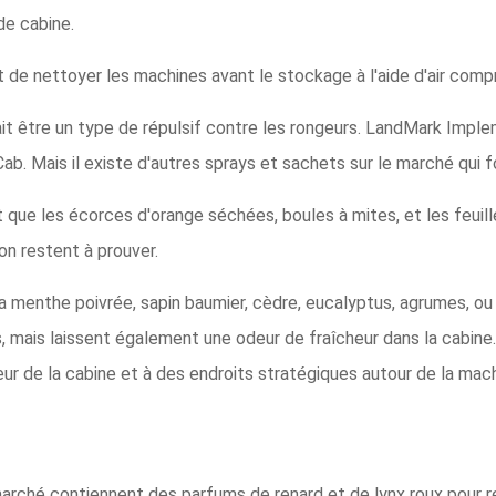
de cabine.
t de nettoyer les machines avant le stockage à l'aide d'air comp
it être un type de répulsif contre les rongeurs. LandMark Im
Cab. Mais il existe d'autres sprays et sachets sur le marché qui
 que les écorces d'orange séchées, boules à mites, et les feuil
n restent à prouver.
la menthe poivrée, sapin baumier, cèdre, eucalyptus, agrumes, o
mais laissent également une odeur de fraîcheur dans la cabine. P
ur de la cabine et à des endroits stratégiques autour de la mach
 marché contiennent des parfums de renard et de lynx roux pour 