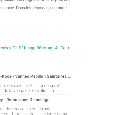
la cabine. Dans les deux cas, une once
reuvoir De Pâturage Résistant Au Gel
Suzhou-Kosa - Vannes Papillon Sanitaires Agricoles
 sanitaire. Assurance qualité
n de la vanne de régulation La
on des vannes de régulation dans le
by - Remorques D'ensilage
us de sélection des vannes de
on industrielles est particulièrement
me de remorques basculantes
nte, en raison des divers paramètres de
ge est disponible dans une large gamme
dans différents, choisir de répondre aux