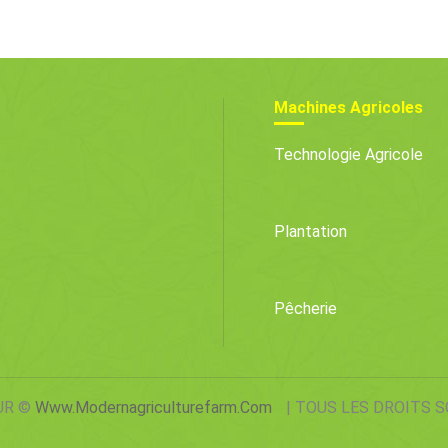
 À La Maison
Faire Pousser 
Légumes Géan
Le Jardin
Machines Agricoles
Technologie Agricole
Plantation
Pêcherie
UR ©
Www.modernagriculturefarm.com
| TOUS LES DROITS 