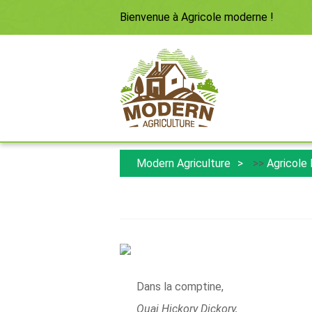
Bienvenue à
Agricole moderne
!
Modern Agriculture
>>
Agricole
Dans la comptine,
Quai Hickory Dickory,