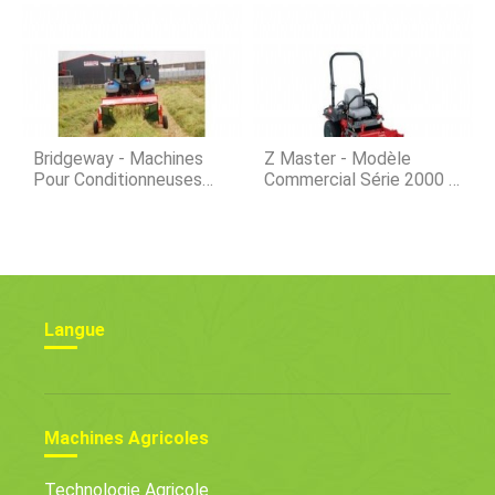
De Chou Danois
Bridgeway - Machines
Z Master - Modèle
Pour Conditionneuses
Commercial Série 2000 -
D'herbe
Tondeuses À Rayon De
Braquage Zéro
Langue
Machines Agricoles
Technologie Agricole