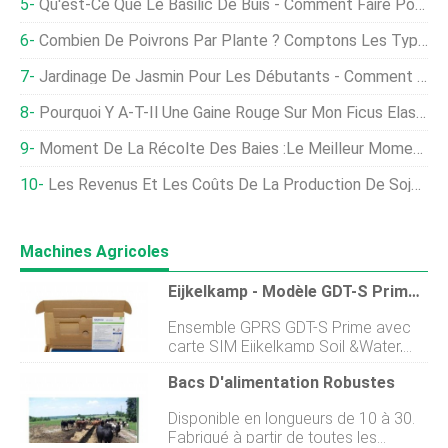
Qu'est-Ce Que Le Basilic De Buis - Comment Faire Pousser Des Plantes De Basilic De Buis
Combien De Poivrons Par Plante ? Comptons Les Types Populaires
Jardinage De Jasmin Pour Les Débutants - Comment Commencer, FAQ
Pourquoi Y A-T-Il Une Gaine Rouge Sur Mon Ficus Elastica ? Les Arbres À Caoutchouc Fleurissent-Ils?
Moment De La Récolte Des Baies :le Meilleur Moment Pour Cueillir Des Baies Dans Le Jardin
Les Revenus Et Les Coûts De La Production De Soja Aux États-Unis Sont Plus Élevés, Une Étude Internationale Montre
Machines Agricoles
Eijkelkamp - Modèle GDT-S Prime - Ensemble GPRS Avec Carte SIM Sol Et Eau
Ensemble GPRS GDT-S Prime avec
carte SIM Eijkelkamp Soil &Water,
composé du modem GDT-S Prime
Bacs D'alimentation Robustes
(113401), inclus pile alcaline D 1,5 V
lot de 2 pièces (113121), Antenne
Disponible en longueurs de 10 à 30.
GPRS/UMTS (113434) et vérification
Fabriqué à partir de toutes les
de linstallation (113411) ; prix exclusif