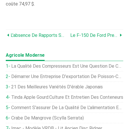
coûte 74,97 $.
L'absence De Rapports Sur L'irrigation Laisse Un Avenir Incertain Pour Les Eaux Souterraines De L'Illinois
Le F-150 De Ford Prend De La Puissance
Agricole Moderne
La Qualité Des Compresseurs Est Une Question De CFM
Démarrer Une Entreprise D'exportation De Poisson-Chat Séché Et Fumé
21 Des Meilleures Variétés D'érable Japonais
Tinda Apple Gourd:Culture Et Entretien Des Conteneurs
Comment S'assurer De La Qualité De L'alimentation Et De L'eau À Servir Aux Ruminants
Crabe De Mangrove (Scylla Serrata)
Imac - Modèle VRDB - Lit Ancien Disc Ridger