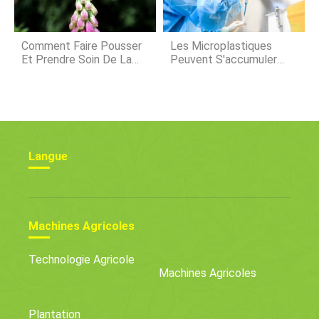
Comment Faire Pousser
Les Microplastiques
Et Prendre Soin De La
Peuvent S'accumuler
Digitale Commune
Dans Le Sang Des
Animaux De Ferme, Dit
Une Nouvelle Recherche
Langue
Machines Agricoles
Technologie Agricole
Machines Agricoles
Plantation