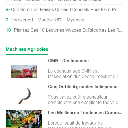
Que Sont Les Fraises Quinault:Conseils Pour Faire Pousser Des Quinaults À La Maison
Foreverest - Modèle 78% - Myrcène
Plantez Ces 10 Légumes Vivaces Et Récoltez Les Récoltes Année Après Année
Machines Agricoles
CMN - Déchaumeur
Le déchaumage CMN est
lassociation dun déchaumeur et dun
semoir pour semer directement sur
Cinq Outils Agricoles Indispensables À Acheter
chaume ou terre labourée. En même
temps, le cultivateur peut être utilisé
Vous savez quêtre agriculteur
pour le déchaumage traditionnel. Le
semble être une excellente façon de
déchaumeur CMN coupe dabord le
passer un samedi après-midi
champ avec les lames puissantes du
Les Meilleures Tondeuses Commerciales À Rayon De Braquage Zéro
ensoleillé à acheter du matériel
déchaumeur équipées de socs à
agricole. Il peut être difficile
ailettes. Le sol est maintenant
Lorsquil sagit de travaux de
dessayer de savoir ce que vous
ameubli, prêt pour la herse