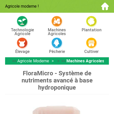
Agricole moderne
!
Technologie
Machines
Plantation
Agricole
Agricoles
Élevage
Pêcherie
Cultiver
>>
Agricole Moderne
> >>
Machines Agricoles
FloraMicro - Système de
nutriments avancé à base
hydroponique