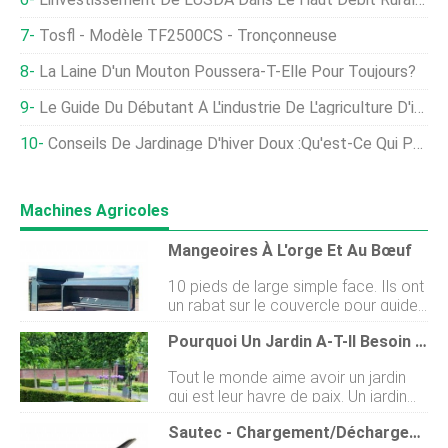
Tosfl - Modèle TF2500CS - Tronçonneuse
La Laine D'un Mouton Poussera-T-Elle Pour Toujours?
Le Guide Du Débutant À L'industrie De L'agriculture D'intérieur
Conseils De Jardinage D'hiver Doux :qu'est-Ce Qui Poussera Dans Un Jardin D'hiver Chaud
Machines Agricoles
Mangeoires À L'orge Et Au Bœuf
10 pieds de large simple face. Ils ont
un rabat sur le couvercle pour guider
les aliments dans la trémie afin quil
Pourquoi Un Jardin A-T-Il Besoin De Mobilier De Jardin Extérieur ?
ny ait pas de déversement lors de
lutilisation dun seau de 8 pieds de
Tout le monde aime avoir un jardin
large. Glissières réglables pour
qui est leur havre de paix. Un jardin
réguler le débit dalimentation dans
est un havre de paix situé juste à
lauge. Capacité de 1 tonne. Portes
Sautec - Chargement/Déchargement Convoyeur Sauterelle
lextérieur de la maison. Et, permet
coulissantes disponibles. Également