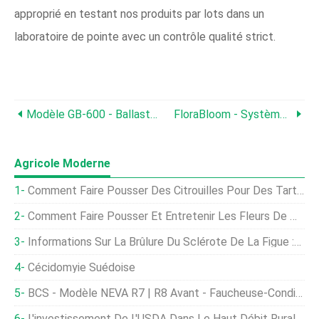
approprié en testant nos produits par lots dans un
laboratoire de pointe avec un contrôle qualité strict.
Modèle GB-600 - Ballast Numérique Caché
FloraBloom - Système De Nutriments Avancé À Base Hydroponique
Agricole Moderne
Comment Faire Pousser Des Citrouilles Pour Des Tartes Parfaites
Comment Faire Pousser Et Entretenir Les Fleurs De Muflier D'été
Informations Sur La Brûlure Du Sclérote De La Figue :traiter Une Figue Avec La Brûlure Du Sud
Cécidomyie Suédoise
BCS - Modèle NEVA R7 | R8 Avant - Faucheuse-Conditionneuse Frontale, Conditionneur À Rouleaux Chevron
L'investissement De L'USDA Dans Le Haut Débit Rural Dépasse Les 200 Millions De Dollars En 2018