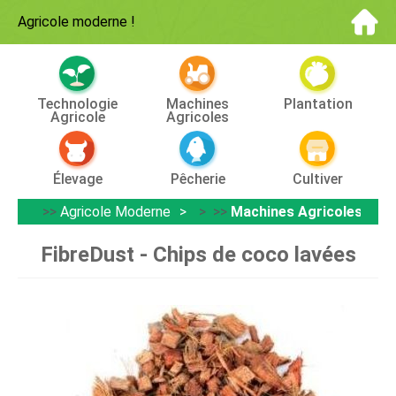
Agricole moderne
!
Technologie
Machines
Plantation
Agricole
Agricoles
Élevage
Pêcherie
Cultiver
>>
Agricole Moderne
> >>
Machines Agricoles
FibreDust - Chips de coco lavées