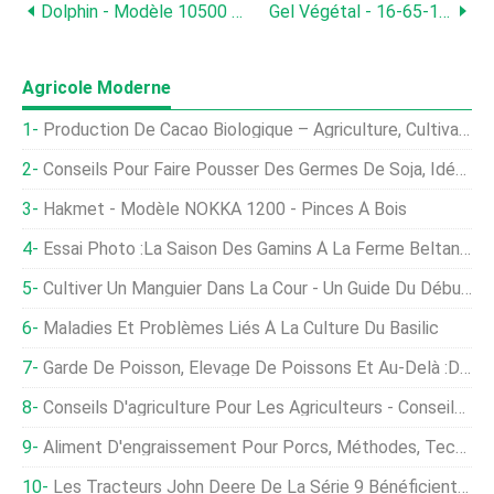
Dolphin - Modèle 10500 - Pompes Diamond Aqua Sea
Gel Végétal - 16-65-16 + ME
Agricole Moderne
Production De Cacao Biologique – Agriculture, Cultivation, Plantation
Conseils Pour Faire Pousser Des Germes De Soja, Idées, Technique
Hakmet - Modèle NOKKA 1200 - Pinces À Bois
Essai Photo :La Saison Des Gamins À La Ferme Beltane Du Connecticut
Cultiver Un Manguier Dans La Cour - Un Guide Du Débutant
Maladies Et Problèmes Liés À La Culture Du Basilic
Garde De Poisson, Élevage De Poissons Et Au-Delà :des Secrets Inédits
Conseils D'agriculture Pour Les Agriculteurs - Conseils D'agriculture
Aliment D'engraissement Pour Porcs, Méthodes, Technique
Les Tracteurs John Deere De La Série 9 Bénéficient D'une Mise À Jour Pour 2022