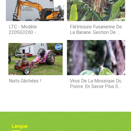
qualité de leau Voici les
concentrations de nutriments
recommandées dans les systèmes
aquaponiques. Noubliez pas que
votre système est unique, et vos
LTC - Modèle
Flétrissure Fusarienne De
concentrations optimales peuvent v
220SG3200 -
La Banane :gestion De La
Dessoucheuse
Flétrissure Fusarienne
Des Bananes
Nuits Gâchées !
Virus De La Mosaïque Du
Poivre :en Savoir Plus Sur
Le Virus De La Mosaïque
Sur Les Plants De Poivre
Langue