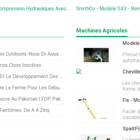
Cattleac - Modèle C-I - Chutes De Compression Hydrauliques Avec Balance
SmithCo - Modèle SX3 - Remorque 
Machines Agricoles
'utilisons-Nous En Aquaponie ?
Presse 
automat
ois Choix Insolites
balles d
Chevill
de garan
ment Des Protéines Alternatives En Chine
complèt
Les chev
une lar
La Ferme Pour Les Débutants
forme de
avec sy
respect
verticale. Avec un mode de travail ent
e Au Pakistan | FDP Pakistan
tout ce q
automati
biodégr
limite à
 Fantômes :de A À Zing
Facile à
temps. 
Spécification
capable
calibre 
plan de
despace
pédologi
détacha
Le choix
mobile 
correct
La fend