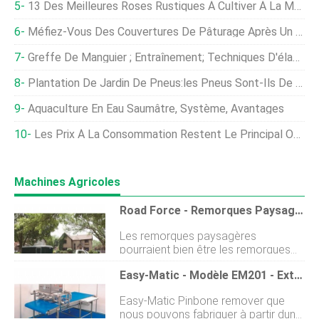
13 Des Meilleures Roses Rustiques À Cultiver À La Maison
Méfiez-Vous Des Couvertures De Pâturage Après Un Gel
Greffe De Manguier ; Entraînement; Techniques D'élagage
Plantation De Jardin De Pneus:les Pneus Sont-Ils De Bons Planteurs Pour Les Comestibles
Aquaculture En Eau Saumâtre, Système, Avantages
Les Prix À La Consommation Restent Le Principal Obstacle À La Transition Vers Une Agriculture Durable
Machines Agricoles
Road Force - Remorques Paysagères
Les remorques paysagères
pourraient bien être les remorques
les plus actives sur la route
Easy-Matic - Modèle EM201 - Extracteur D'os D'épine
aujourdhui. Ils doivent être construits
pour résister à la punition quotidienne
Easy-Matic Pinbone remover que
quune équipe de travail peut infliger.
nous pouvons fabriquer à partir dune
Cest pourquoi le Road Force LS La