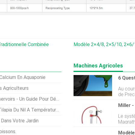
Traditionnelle Combinée
Modèle 2×4/8, 2×5/10, 2×6/12, 2×7/14, 2×8/16… 2×14/ 28
Machines Agricoles
Calcium En Aquaponie
 Agriculteurs
Au cours
de Preci
irs - Un Guide Pour Débutants
beaucou
de SmartFirmer. Lan
pérature Optimale Et Sous-Optimale-Froide
auprès 
Le syst
2018, S
Dans Votre Jardin
Magrath
mesure l
pour ad
rafferm
issons.
viscosi
tranché