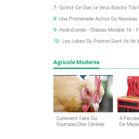
Qu'est-Ce Que Le Virus Bunchy Top
Une Promenade Autour Du Nouveau Po
HydroCombi - Châssis Modèle 16 - 
Les Lobes Du Poivron Sont-Ils Un Indicateur Du Sexe Des Pla
Agricole Moderne
Comment Faire Du
4 Percées
Fourrage/des Céréales
De Maga
Germées Pour Vos
Poulets