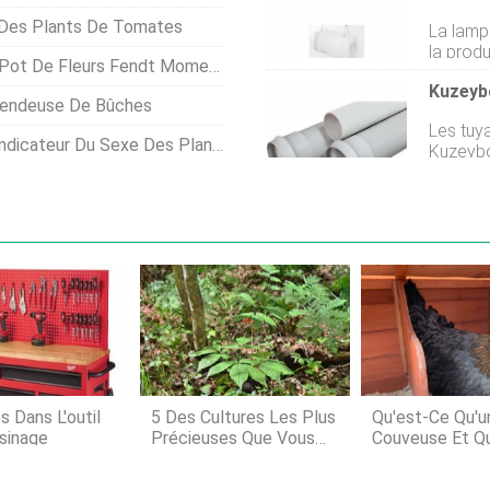
adultes 
températ
 Des Plants De Tomates
La lamp
Inconto
résidu, 
la produc
vêlage, 
informat
t De Fleurs Fendt Momentum
intelli
mélanges
Kuzeybo
plantes 
médicam
Fendeuse De Bûches
temps ré
hydrater
Les tuya
producte
aux antib
nts De Poivron Et De La Production De Graines ?
Kuzeybo
série L
compris
opératio
pressio
deux va
la quali
applicat
Préféré 
quantité
pour la
croissa
Kuzeybor
poissons pauvres
Infrastructu
pour la 
du
 Dans L'outil
5 Des Cultures Les Plus
Qu'est-Ce Qu'u
sinage
Précieuses Que Vous
Couveuse Et Q
Puissiez Cultiver Aux
Faites-Vous À 
États-Unis Et Comment
Sujet ?