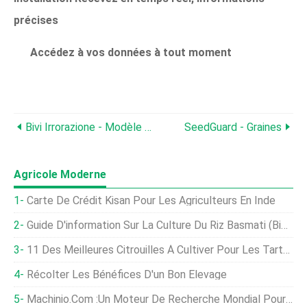
précises
Accédez à vos données à tout moment
Bivi Irrorazione - Modèle TAMIGI - Pulvérisateur Agricole Porté Pour Le Désherbage
SeedGuard - Graines
Agricole Moderne
Carte De Crédit Kisan Pour Les Agriculteurs En Inde
Guide D'information Sur La Culture Du Riz Basmati (biologique)
11 Des Meilleures Citrouilles À Cultiver Pour Les Tartes, Purée, Et Autres Friandises
Récolter Les Bénéfices D'un Bon Élevage
Machinio.com :un Moteur De Recherche Mondial Pour Les Machines D'occasion