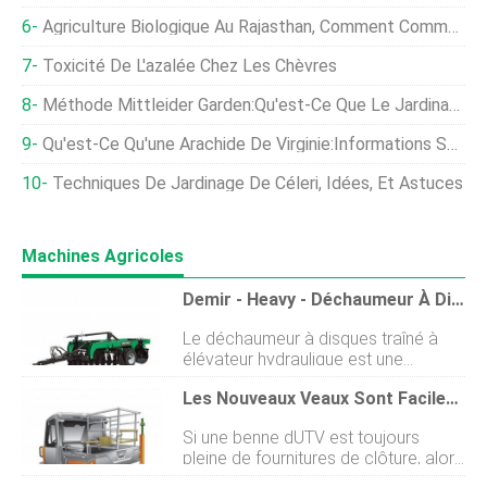
Agriculture Biologique Au Rajasthan, Comment Commencer
Toxicité De L'azalée Chez Les Chèvres
Méthode Mittleider Garden:Qu'est-Ce Que Le Jardinage Mittleider
Qu'est-Ce Qu'une Arachide De Virginie:Informations Sur La Plantation D'arachides De Virginie
Techniques De Jardinage De Céleri, Idées, Et Astuces
Machines Agricoles
Demir - Heavy - Déchaumeur À Disques Traîné
Le déchaumeur à disques traîné à
élévateur hydraulique est une
machine utilisée pour hacher les
Les Nouveaux Veaux Sont Faciles À Charger
résidus végétaux tels que le maïs,
tournesol, blé etc. Il prépare le
Si une benne dUTV est toujours
champ directement pour la
pleine de fournitures de clôture, alors
plantation par traitement sans herse
il est difficile de ramener un veau
sans aucune autre machine agricole