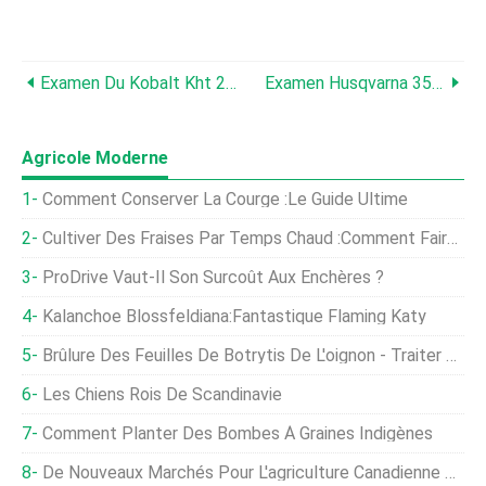
Examen Du Kobalt Kht 240 :un Taille-Haie De 24 Pouces Coupe Facilement Les Grosses Branches
Examen Husqvarna 350BT:Volume D'air Puissant Et Confort Aéré Combinés
Agricole Moderne
Comment Conserver La Courge :le Guide Ultime
Cultiver Des Fraises Par Temps Chaud :comment Faire Pousser Des Fraises À Haute Température
ProDrive Vaut-Il Son Surcoût Aux Enchères ?
Kalanchoe Blossfeldiana:Fantastique Flaming Katy
Brûlure Des Feuilles De Botrytis De L'oignon - Traiter Les Oignons Avec La Brûlure Des Feuilles De Botrytis
Les Chiens Rois De Scandinavie
Comment Planter Des Bombes À Graines Indigènes
De Nouveaux Marchés Pour L'agriculture Canadienne Ont Du Potentiel, Rapport Commercial De La FCC