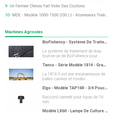
Un Fermier Chinois Fait Voler Des Cochons
MDE - Modèle 1000-1500-200 Lt - Atomiseurs Traînés
Machines Agricoles
BioFishency - Système De Traitement De L'eau D'aquaculture
Le système de traitement de leau
tout-en-un de BioFishency pour
laquaculture augmente la
Tanco - Série Modèle 1814 - Grande Banderole Statique Carrée
productivité des poissons, a une
empreinte écologique minimale,
La 1814 S est une enrubanneuse de
améliore les conditions de leau, et
balles carrées et rondes
augmente considérablement la
extrêmement compacte et efficace.
rentabilité. BioFishency surmonte
Elgo - Modèle TAP16R - 3/4 Pouce - 16mm - Connecteur Robinet
Il est idéal pour les entrepreneurs qui
deux défis clés de laquaculture :la
souhaitent emballer au point
disponibilité limitée de leau et
Raccord cannelé pour tuyau de 16
dempilage. Détails des produits 1814
laccumulation dammoniac toxique
mm.
en un coup dœil Contrôleur expert
(excrétée par les poissons). Le
RDS Télécommande Nivellement et
système traite biologiquement leau
Modèle LX60 - Lampe De Culture À LED Pour La Production De Cultures Horticoles
indexation automatiques des balles