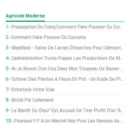
Agricole Moderne
Propagation Du Coing:Comment Faire Pousser Du Coing À Partir De Boutures
Comment Faire Pousser Du Curcuma
MagMeal - Farine De Larves D'insectes Pour L'alimentation Animale
L'administration Trump Frappe Les Producteurs De Maïs Avec D'énormes Dérogations À L'éthanol
Ai-Je Besoin D'un Coq Dans Mon Troupeau De Basse-Cour?
Cultiver Des Plantes À Fleurs En Pot - Un Guide De Plantation Complet
Entretenir Votre Voie
Biotal Par Lallemand
Le Bandit Du Chou" Est Accusé De Tirer Profit D'un "accaparement Des Terres, ’ Selon La Ville De Tshwane
Pourquoi Il Y A Un Marché Noir Pour Les Rampes Au Québec